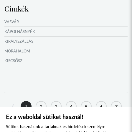
Címkék
VASVÁR
KÁPOLNÁSNYÉK
KIRÁLYSZÁLLÁS
MÓRAHALOM
KISCSŐSZ
MEZŐÖRS
AGYAGOSSZERGÉNY
TATA
TOKAJ
1
2
3
4
5
6
7
KONDOROS
Ez a weboldal sütiket használ!
8
...
14
15
NAGYSZŐLŐS
Sütiket használunk a tartalmak és hirdetések személyre
KOVÁSZNA