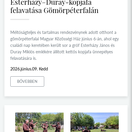
Esterházy–Duray-kopjafa
felavatása Gömörpéterfalán
Méltóságteljes és tartalmas rendezvénynek adott otthont a
gömörpéterfalai Magyar Közösségi Ház június 6-án, ahol egy
családi nap keretében került sor a gróf Esterházy János és
Duray Miklós emlékére állított kettős kopjafa ünnepélyes
felavatására is.
2026.június.09. Kedd
BŐVEBBEN