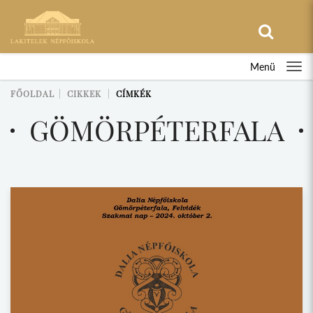
Menü
FŐOLDAL
CIKKEK
CÍMKÉK
GÖMÖRPÉTERFALA