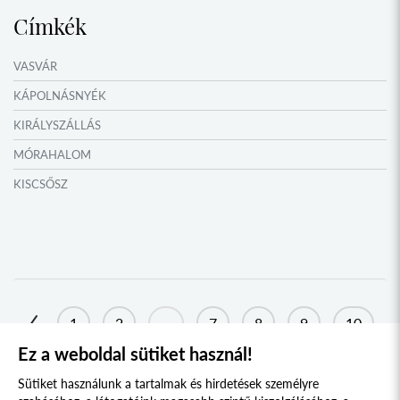
Címkék
VASVÁR
KÁPOLNÁSNYÉK
KIRÁLYSZÁLLÁS
MÓRAHALOM
KISCSŐSZ
MEZŐÖRS
AGYAGOSSZERGÉNY
TATA
TOKAJ
1
2
...
7
8
9
10
KONDOROS
Ez a weboldal sütiket használ!
11
12
13
14
15
NAGYSZŐLŐS
Sütiket használunk a tartalmak és hirdetések személyre
KOVÁSZNA