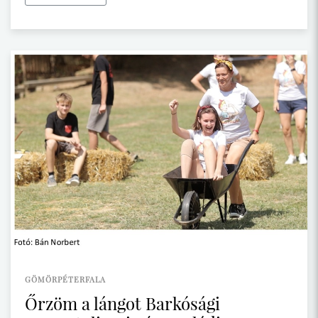
GÖMÖRPÉTERFALA
Őrzöm a lángot Barkósági