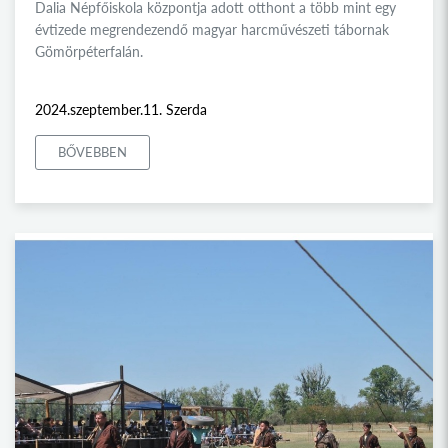
Dalia Népfőiskola központja adott otthont a több mint egy
évtizede megrendezendő magyar harcművészeti tábornak
Gömörpéterfalán.
2024.szeptember.11. Szerda
BŐVEBBEN