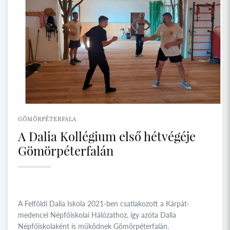
GÖMÖRPÉTERFALA
A Dalia Kollégium első hétvégéje
Gömörpéterfalán
A Felföldi Dalia Iskola 2021-ben csatlakozott a Kárpát-
medencei Népfőiskolai Hálózathoz, így azóta Dalia
Népfőiskolaként is működnek Gömörpéterfalán.