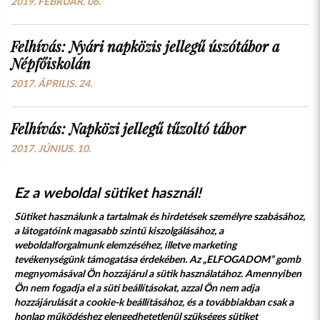
2019. FEBRUÁR. 06.
Felhívás: Nyári napközis jellegű úszótábor a
Népfőiskolán
2017. ÁPRILIS. 24.
Felhívás: Napközi jellegű tűzoltó tábor
2017. JÚNIUS. 10.
Ez a weboldal sütiket használ!
Sütiket használunk a tartalmak és hirdetések személyre szabásához,
a látogatóink magasabb szintű kiszolgálásához, a
weboldalforgalmunk elemzéséhez, illetve marketing
tevékenységünk támogatása érdekében. Az „ELFOGADOM” gomb
megnyomásával Ön hozzájárul a sütik használatához. Amennyiben
Süti szabályzat
Adatvédelmi nyilatkozat
Ön nem fogadja el a süti beállításokat, azzal Ön nem adja
hozzájárulását a cookie-k beállításához, és a továbbiakban csak a
Jogi nyilatkozat
honlap működéshez elengedhetetlenül szükséges sütiket