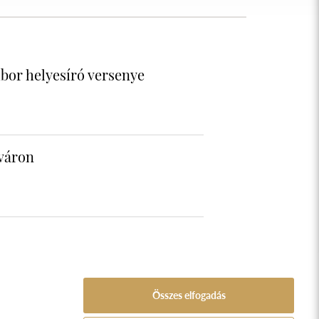
ibor helyesíró versenye
sváron
Összes elfogadás
A Népfőiskola Alapítvány támogatója:
ozat