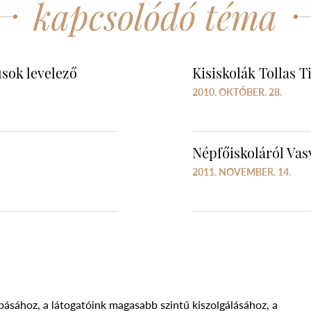
kapcsolódó téma
sok levelező
Kisiskolák Tollas T
2010. OKTÓBER. 28.
Népfőiskoláról Va
2011. NOVEMBER. 14.
básához, a látogatóink magasabb szintű kiszolgálásához, a
Süti szabályzat
Adatvédelmi nyilatkozat
Jogi nyilatk