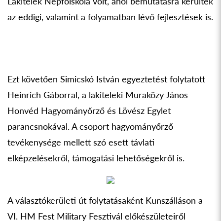
Lakitelek Népfőiskola volt, ahol bemutatásra kerültek
az eddigi, valamint a folyamatban lévő fejlesztések is.
Ezt követően Simicskó István egyeztetést folytatott
Heinrich Gáborral, a lakiteleki Muraközy János
Honvéd Hagyományőrző és Lövész Egylet
parancsnokával. A csoport hagyományőrző
tevékenysége mellett szó esett távlati
elképzelésekről, támogatási lehetőségekről is.
A választókerületi út folytatásaként Kunszálláson a
VI. HM Fest Military Fesztivál előkészületeiről