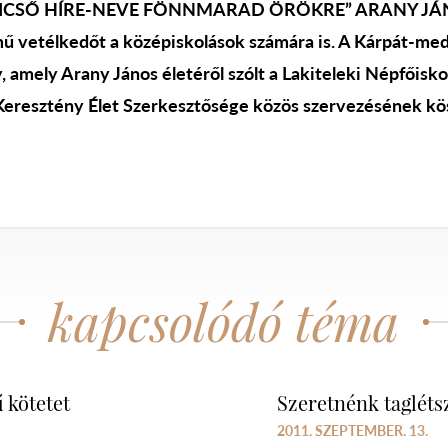
 „DICSŐ HÍRE-NEVE FÖNNMARAD ÖRÖKRE” ARANY JÁN
vetélkedőt a középiskolások számára is. A Kárpát-med
 amely Arany János életéről szólt a Lakiteleki Népfőiskol
 Keresztény Élet Szerkesztősége közös szervezésének kö
kapcsolódó téma
 kötetet
Szeretnénk tagléts
2011. SZEPTEMBER. 13.