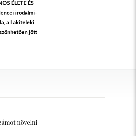
OS ÉLETE ÉS
encei irodalmi-
a, a Lakiteleki
szönhetően jött
zámot növelni