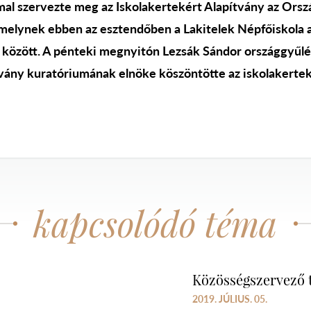
l szervezte meg az Iskolakertekért Alapítvány az Orszá
, melynek ebben az esztendőben a Lakitelek Népfőiskola 
között. A pénteki megnyitón Lezsák Sándor országgyűlés
vány kuratóriumának elnöke köszöntötte az iskolakertek
kapcsolódó téma
Közösségszervező 
2019. JÚLIUS. 05.