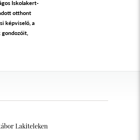
gos Iskolakert-
adott otthont
i képviselő, a
 gondozóit,
tábor Lakiteleken