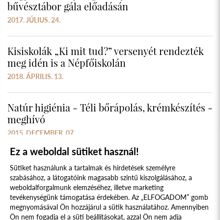
bűvésztábor gála előadásán
2017. JÚLIUS. 24.
Kisiskolák „Ki mit tud?” versenyét rendezték
meg idén is a Népfőiskolán
2018. ÁPRILIS. 13.
Natúr higiénia - Téli bőrápolás, krémkészítés -
meghívó
2015. DECEMBER. 07.
Ez a weboldal sütiket használ!
Sütiket használunk a tartalmak és hirdetések személyre
szabásához, a látogatóink magasabb szintű kiszolgálásához, a
weboldalforgalmunk elemzéséhez, illetve marketing
tevékenységünk támogatása érdekében. Az „ELFOGADOM” gomb
megnyomásával Ön hozzájárul a sütik használatához. Amennyiben
Süti szabályzat
Adatvédelmi nyilatkozat
Ön nem fogadja el a süti beállításokat, azzal Ön nem adja