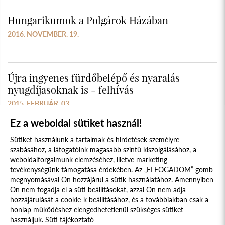
Hungarikumok a Polgárok Házában
2016. NOVEMBER. 19.
Újra ingyenes fürdőbelépő és nyaralás
nyugdíjasoknak is - felhívás
2015. FEBRUÁR. 03.
Ez a weboldal sütiket használ!
Sütiket használunk a tartalmak és hirdetések személyre
szabásához, a látogatóink magasabb szintű kiszolgálásához, a
weboldalforgalmunk elemzéséhez, illetve marketing
tevékenységünk támogatása érdekében. Az „ELFOGADOM” gomb
megnyomásával Ön hozzájárul a sütik használatához. Amennyiben
Süti szabályzat
Adatvédelmi nyilatkozat
Ön nem fogadja el a süti beállításokat, azzal Ön nem adja
hozzájárulását a cookie-k beállításához, és a továbbiakban csak a
Jogi nyilatkozat
honlap működéshez elengedhetetlenül szükséges sütiket
használjuk.
Süti tájékoztató
© 2017 - 2026 NÉPFŐISKOLA ALAPÍTVÁNY, LAKITELEK. MINDEN JOG