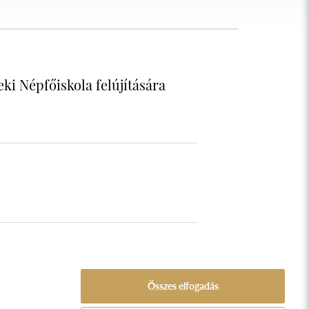
leki Népfőiskola felújítására
Összes elfogadás
A Népfőiskola Alapítvány támogatója: