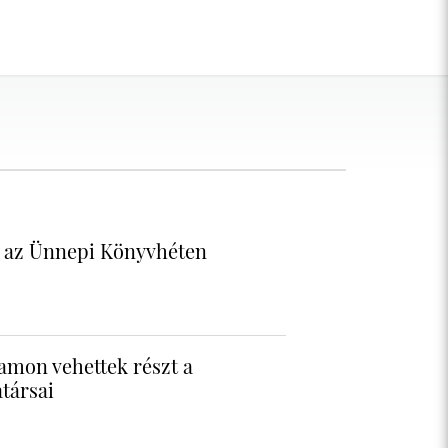
ó az Ünnepi Könyvhéten
amon vehettek részt a
társai