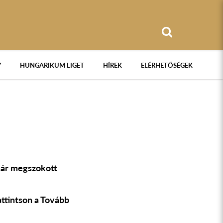
Y
HUNGARIKUM LIGET
HÍREK
ELÉRHETŐSÉGEK
 már megszokott
ttintson a Tovább