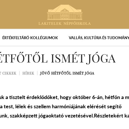
ÉRTÉKFELTÁRÓ KOLLÉGIUMOK
VALLÁS, KULTÚRA ÉS TUDOMÁN
ÉTFŐTŐL ISMÉT JÓGA
T CIKKEK
HÍREK
JÖVŐ HÉTFŐTŐL ISMÉT JÓGA
uk a tisztelt érdeklődőket, hogy október 6-án, hétfőn a
a test, lélek és szellem harmóniájának elérését segítő
unk, szakképzett jógaoktató vezetésével.Részletekért ka