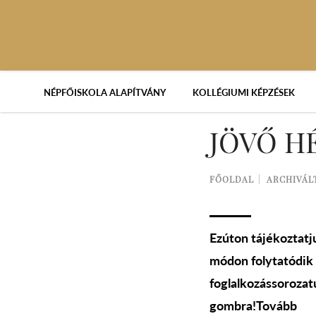
NÉPFŐISKOLA ALAPÍTVÁNY
KOLLÉGIUMI KÉPZÉSEK
JÖVŐ H
FŐOLDAL
ARCHIVÁL
Ezúton tájékoztatj
módon folytatódik 
foglalkozássorozat
gombra!Tovább