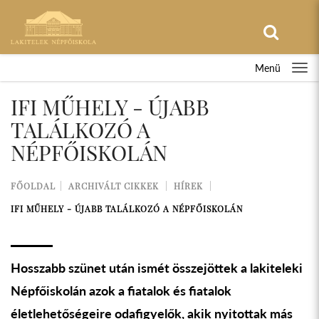
Menü
IFI MŰHELY - ÚJABB
TALÁLKOZÓ A
NÉPFŐISKOLÁN
FŐOLDAL
ARCHIVÁLT CIKKEK
HÍREK
IFI MŰHELY - ÚJABB TALÁLKOZÓ A NÉPFŐISKOLÁN
Hosszabb szünet után ismét összejöttek a lakiteleki
Népfőiskolán azok a fiatalok és fiatalok
életlehetőségeire odafigyelők, akik nyitottak más