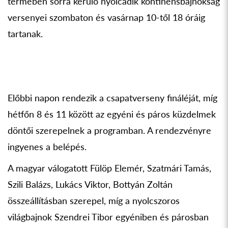
termében sorra kerülő nyolcadik kontinensbajnokság
versenyei szombaton és vasárnap 10-től 18 óráig
tartanak.
Előbbi napon rendezik a csapatverseny fináléját, míg
hétfőn 8 és 11 között az egyéni és páros küzdelmek
döntői szerepelnek a programban. A rendezvényre
ingyenes a belépés.
A magyar válogatott Fülöp Elemér, Szatmári Tamás,
Szili Balázs, Lukács Viktor, Bottyán Zoltán
összeállításban szerepel, míg a nyolcszoros
világbajnok Szendrei Tibor egyéniben és párosban