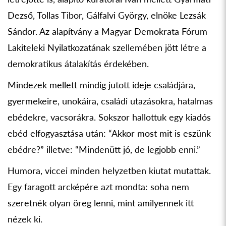
Dezső, Tollas Tibor, Gálfalvi György, elnöke Lezsák
Sándor. Az alapítvány a Magyar Demokrata Fórum
Lakiteleki Nyilatkozatának szellemében jött létre a
demokratikus átalakítás érdekében.
Mindezek mellett mindig jutott ideje családjára,
gyermekeire, unokáira, családi utazásokra, hatalmas
ebédekre, vacsorákra. Sokszor hallottuk egy kiadós
ebéd elfogyasztása után: “Akkor most mit is eszünk
ebédre?” illetve: “Mindenütt jó, de legjobb enni.”
Humora, viccei minden helyzetben kiutat mutattak.
Egy faragott arcképére azt mondta: soha nem
szeretnék olyan öreg lenni, mint amilyennek itt
nézek ki.