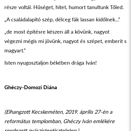
része voltál. Hűséget, hitet, humort tanultunk Tőled.
„A családalapító szép, délceg fák lassan kidőlnek...”
„de most építésre készen áll a kövünk, nagyot
végezni mégis mi jövünk, nagyot és szépet, emberit s
magyart.”
Isten nyugosztaljon békében drága Iván!
Ghéczy-Domozi Diána
(Elhangzott Kecskeméten, 2019. április 27-én a
református templomban, Ghéczy Iván emlékére
rendezett gyászistentiszteleten.)