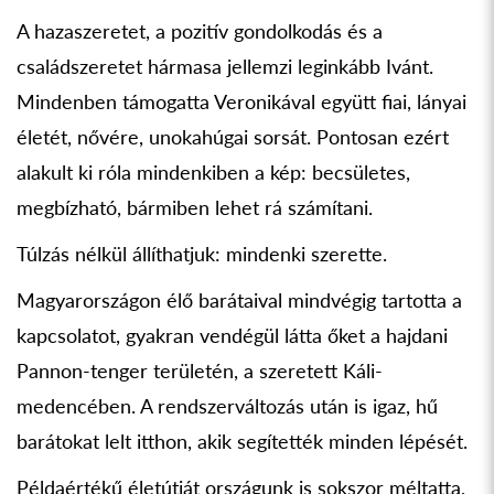
A hazaszeretet, a pozitív gondolkodás és a
családszeretet hármasa jellemzi leginkább Ivánt.
Mindenben támogatta Veronikával együtt fiai, lányai
életét, nővére, unokahúgai sorsát. Pontosan ezért
alakult ki róla mindenkiben a kép: becsületes,
megbízható, bármiben lehet rá számítani.
Túlzás nélkül állíthatjuk: mindenki szerette.
Magyarországon élő barátaival mindvégig tartotta a
kapcsolatot, gyakran vendégül látta őket a hajdani
Pannon-tenger területén, a szeretett Káli-
medencében. A rendszerváltozás után is igaz, hű
barátokat lelt itthon, akik segítették minden lépését.
Példaértékű életútját országunk is sokszor méltatta,