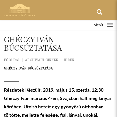
Menü
GHÉCZY IVÁN
BÚCSÚZTATÁSA
FŐOLDAL
ARCHIVÁLT CIKKEK
HÍREK
GHÉCZY IVÁN BÚCSÚZTATÁSA
Részletek Készült: 2019. május 15. szerda, 12:30
Ghéczy Iván március 4-én, Svájcban halt meg lányai
körében. Utolsó heteit egy gyönyörű otthonban
töltötte, mellette felesége, fiai, lányai, unokái,