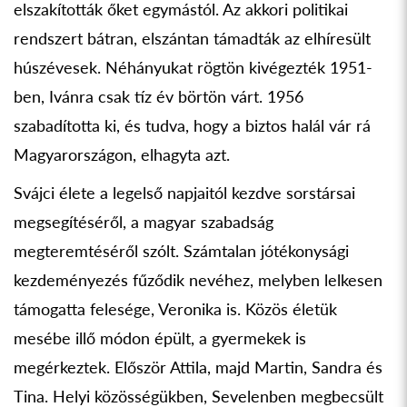
elszakították őket egymástól. Az akkori politikai
rendszert bátran, elszántan támadták az elhíresült
húszévesek. Néhányukat rögtön kivégezték 1951-
ben, Ivánra csak tíz év börtön várt. 1956
szabadította ki, és tudva, hogy a biztos halál vár rá
Magyarországon, elhagyta azt.
Svájci élete a legelső napjaitól kezdve sorstársai
megsegítéséről, a magyar szabadság
megteremtéséről szólt. Számtalan jótékonysági
kezdeményezés fűződik nevéhez, melyben lelkesen
támogatta felesége, Veronika is. Közös életük
mesébe illő módon épült, a gyermekek is
megérkeztek. Először Attila, majd Martin, Sandra és
Tina. Helyi közösségükben, Sevelenben megbecsült