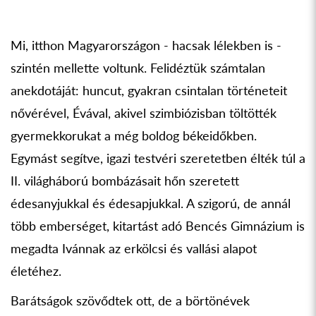
Mi, itthon Magyarországon - hacsak lélekben is -
szintén mellette voltunk. Felidéztük számtalan
anekdotáját: huncut, gyakran csintalan történeteit
nővérével, Évával, akivel szimbiózisban töltötték
gyermekkorukat a még boldog békeidőkben.
Egymást segítve, igazi testvéri szeretetben élték túl a
II. világháború bombázásait hőn szeretett
édesanyjukkal és édesapjukkal. A szigorú, de annál
több emberséget, kitartást adó Bencés Gimnázium is
megadta Ivánnak az erkölcsi és vallási alapot
életéhez.
Barátságok szövődtek ott, de a börtönévek