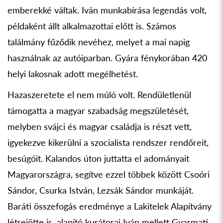
emberekké váltak. Iván munkabírása legendás volt,
példaként állt alkalmazottai előtt is. Számos
találmány fűződik nevéhez, melyet a mai napig
használnak az autóiparban. Gyára fénykorában 420
helyi lakosnak adott megélhetést.
Hazaszeretete el nem múló volt. Rendületlenül
támogatta a magyar szabadság megszületését,
melyben svájci és magyar családja is részt vett,
igyekezve kikerülni a szocialista rendszer rendőreit,
besúgóit. Kalandos úton juttatta el adományait
Magyarországra, segítve ezzel többek között Csoóri
Sándor, Csurka István, Lezsák Sándor munkáját.
Baráti összefogás eredménye a Lakitelek Alapítvány
létrejötte is, alapító kurátorai Iván mellett Gyarmati