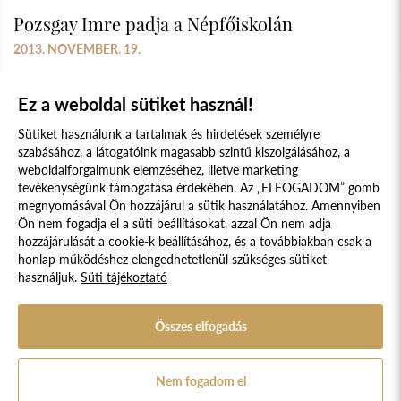
Pozsgay Imre padja a Népfőiskolán
2013. NOVEMBER. 19.
Ez a weboldal sütiket használ!
Sütiket használunk a tartalmak és hirdetések személyre
szabásához, a látogatóink magasabb szintű kiszolgálásához, a
weboldalforgalmunk elemzéséhez, illetve marketing
tevékenységünk támogatása érdekében. Az „ELFOGADOM” gomb
megnyomásával Ön hozzájárul a sütik használatához. Amennyiben
Süti szabályzat
Adatvédelmi nyilatkozat
Ön nem fogadja el a süti beállításokat, azzal Ön nem adja
hozzájárulását a cookie-k beállításához, és a továbbiakban csak a
Jogi nyilatkozat
honlap működéshez elengedhetetlenül szükséges sütiket
használjuk.
Süti tájékoztató
© 2017 - 2026 NÉPFŐISKOLA ALAPÍTVÁNY, LAKITELEK. MINDEN JOG
FENNTARTVA.
DESIGNED & POWERED BY
POSITIVE ADAMSKY
Összes elfogadás
A Népfőiskola Alapítvány támogatója:
Nem fogadom el