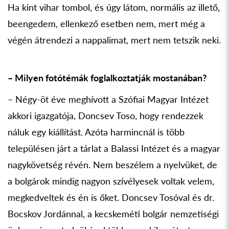
Ha kint vihar tombol, és úgy látom, normális az illető,
beengedem, ellenkező esetben nem, mert még a
végén átrendezi a nappalimat, mert nem tetszik neki.
– Milyen fotótémák foglalkoztatják mostanában?
– Négy-öt éve meghívott a Szófiai Magyar Intézet
akkori igazgatója, Doncsev Toso, hogy rendezzek
náluk egy kiállítást. Azóta harmincnál is több
településen járt a tárlat a Balassi Intézet és a magyar
nagykövetség révén. Nem beszélem a nyelvüket, de
a bolgárok mindig nagyon szívélyesek voltak velem,
megkedveltek és én is őket. Doncsev Tosóval és dr.
Bocskov Jordánnal, a kecskeméti bolgár nemzetiségi