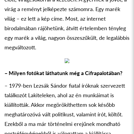
virág a reményt jelképezte számomra. Egy marék
világ – ez lett a kép címe. Most, az internet
birodalmában rájöhetünk, átvitt értelemben tényleg
egy marék a világ, nagyon összeszűkült, de legalábbis
megváltozott.
– Milyen fotókat láthatunk még a Cifrapalotában?
– 1979-ben Lezsák Sándor fiatal íróknak szervezett
találkozót Lakiteleken, ahol az én munkáimat is
kiállították. Akkor megörökíthettem sok később
meghatározóvá vált politikust, valamint írót, költőt.
Ezekből a ma már történelmi erejűnek mondható
portréfényképekből is válogattam a kiállításra.