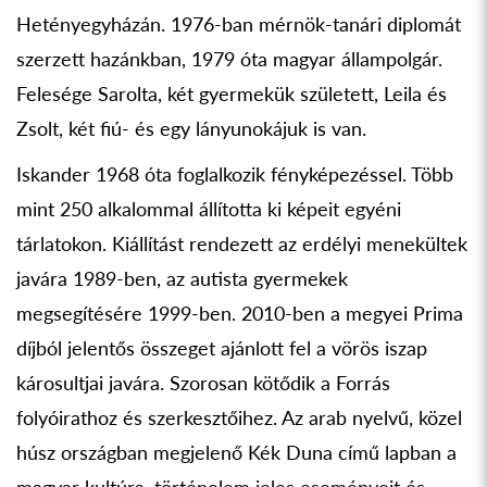
Hetényegyházán. 1976-ban mérnök-tanári diplomát
szerzett hazánkban, 1979 óta magyar állampolgár.
Felesége Sarolta, két gyermekük született, Leila és
Zsolt, két fiú- és egy lányunokájuk is van.
Iskander 1968 óta foglalkozik fényképezéssel. Több
mint 250 alkalommal állította ki képeit egyéni
tárlatokon. Kiállítást rendezett az erdélyi menekültek
javára 1989-ben, az autista gyermekek
megsegítésére 1999-ben. 2010-ben a megyei Prima
díjból jelentős összeget ajánlott fel a vörös iszap
károsultjai javára. Szorosan kötődik a Forrás
folyóirathoz és szerkesztőihez. Az arab nyelvű, közel
húsz országban megjelenő Kék Duna című lapban a
magyar kultúra, történelem jeles eseményeit és