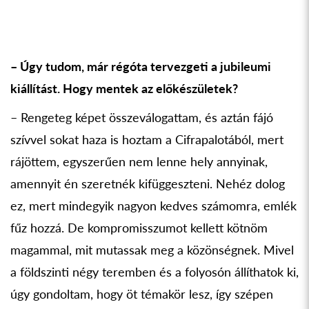
– Úgy tudom, már régóta tervezgeti a jubileumi
kiállítást. Hogy mentek az előkészületek?
– Rengeteg képet összeválogattam, és aztán fájó
szívvel sokat haza is hoztam a Cifrapalotából, mert
rájöttem, egyszerűen nem lenne hely annyinak,
amennyit én szeretnék kifüggeszteni. Nehéz dolog
ez, mert mindegyik nagyon kedves számomra, emlék
fűz hozzá. De kompromisszumot kellett kötnöm
magammal, mit mutassak meg a közönségnek. Mivel
a földszinti négy teremben és a folyosón állíthatok ki,
úgy gondoltam, hogy öt témakör lesz, így szépen