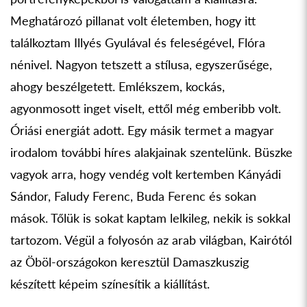
Meghatározó pillanat volt életemben, hogy itt
találkoztam Illyés Gyulával és feleségével, Flóra
nénivel. Nagyon tetszett a stílusa, egyszerűsége,
ahogy beszélgetett. Emlékszem, kockás,
agyonmosott inget viselt, ettől még emberibb volt.
Óriási energiát adott. Egy másik termet a magyar
irodalom további híres alakjainak szentelünk. Büszke
vagyok arra, hogy vendég volt kertemben Kányádi
Sándor, Faludy Ferenc, Buda Ferenc és sokan
mások. Tőlük is sokat kaptam lelkileg, nekik is sokkal
tartozom. Végül a folyosón az arab világban, Kairótól
az Öböl-­országokon keresztül Damaszkuszig
készített képeim színesítik a kiállítást.