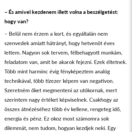
– És amivel kezdenem illett volna a beszélgetést:
hogy van?
– Belül nem érzem a kort, és egyáltalán nem
szenvedek amiatt hátrányt, hogy hetvenöt éves
lettem. Nagyon sok tervem, félbehagyott munkám,
feladatom van, amit be akarok fejezni. Ezek éltetnek.
Több mint harminc évig fényképeztem analóg
technikával, több tízezer képem van negatívon.
Szeretném őket megmenteni az utókornak, mert
szerintem nagy értéket képviselnek. Csakhogy az
összes átnézéséhez több év kellene, rengeteg idő,
energia és pénz. Ez okoz most számomra sok
dilemmát, nem tudom, hogyan kezdjek neki. Egy