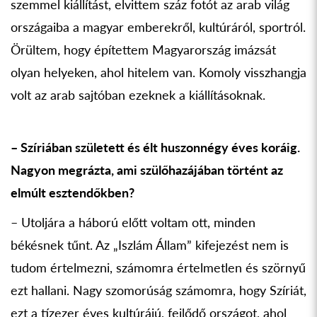
szemmel kiállítást, elvittem száz fotót az arab világ
országaiba a magyar emberekről, kultúráról, sportról.
Örültem, hogy építettem Magyarország imázsát
olyan helyeken, ahol hitelem van. Komoly visszhangja
volt az arab sajtóban ezeknek a kiállításoknak.
– Szíriában született és élt huszonnégy éves koráig.
Nagyon megrázta, ami szülőhazájában történt az
elmúlt esztendőkben?
– Utoljára a háború előtt voltam ott, minden
békésnek tűnt. Az „Iszlám Állam” kifejezést nem is
tudom értelmezni, számomra értelmetlen és szörnyű
ezt hallani. Nagy szomorúság számomra, hogy Szíriát,
ezt a tízezer éves kultúrájú, fejlődő országot, ahol