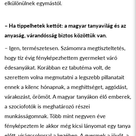
elkülönülnek egymástól.
– Ha tippelhetek kettőt: a magyar tanyavilág és az
anyaság, várandósság biztos közöttük van.
– Igen, természetesen. Számomra megtiszteltetés,
hogy tíz évig fényképezhettem gyermeket váró
édesanyákat. Korábban ez tabutéma volt, de
szerettem volna megmutatni a legszebb pillanatait
ennek a kilenc hónapnak, a meghittséget, aggódást,
várakozást, örömöt. A magyar tanyákon élő emberek,
a szociofotók is meghatározó részei
munkásságomnak. Több mint negyven éve
fényképeztem le akkor még kicsi lányomat egy tanya
előtt, virágcsokorral a kezében. A gyermek a jövőt, a