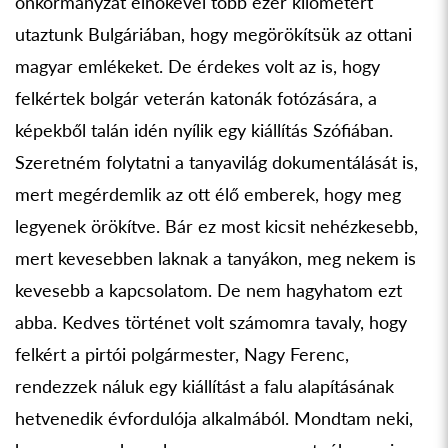
önkormányzat elnökével több ezer kilométert
utaztunk Bulgáriában, hogy megörökítsük az ottani
magyar emlékeket. De érdekes volt az is, hogy
felkértek bolgár veterán katonák fotózására, a
képekből talán idén nyílik egy kiállítás Szófiában.
Szeretném folytatni a tanyavilág dokumentálását is,
mert megérdemlik az ott élő emberek, hogy meg
legyenek örökítve. Bár ez most kicsit nehézkesebb,
mert kevesebben laknak a tanyákon, meg nekem is
kevesebb a kapcsolatom. De nem hagyhatom ezt
abba. Kedves történet volt számomra tavaly, hogy
felkért a pirtói polgármester, Nagy Ferenc,
rendezzek náluk egy kiállítást a falu alapításának
hetvenedik évfordulója alkalmából. Mondtam neki,