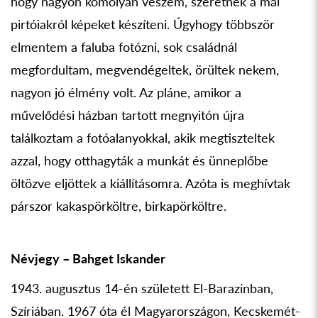
hogy nagyon komolyan veszem, szeretnék a mai
pirtóiakról képeket készíteni. Úgyhogy többször
elmentem a faluba fotózni, sok családnál
megfordultam, megvendégeltek, örültek nekem,
nagyon jó élmény volt. Az pláne, amikor a
művelődési házban tartott megnyitón újra
találkoztam a fotóalanyokkal, akik megtiszteltek
azzal, hogy otthagyták a munkát és ünneplőbe
öltözve eljöttek a kiállításomra. Azóta is meghívtak
párszor kakaspörköltre, birkapörköltre.
Névjegy – Bahget Iskander
1943. augusztus 14-én született El-Barazinban,
Szíriában. 1967 óta él Magyarországon, Kecskemét-