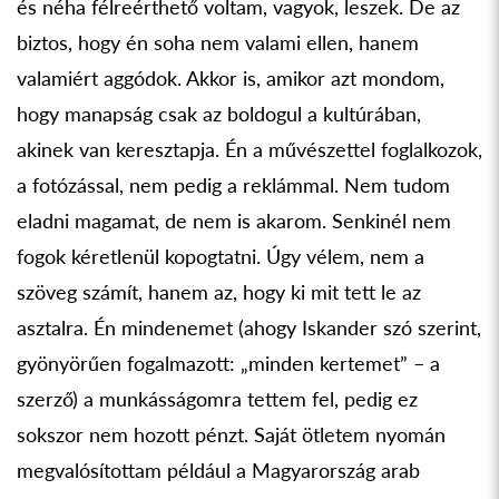
és néha félreérthető voltam, vagyok, leszek. De az
biztos, hogy én soha nem valami ellen, hanem
valamiért aggódok. Akkor is, amikor azt mondom,
hogy manapság csak az boldogul a kultúrában,
akinek van keresztapja. Én a művészettel foglalkozok,
a fotózással, nem pedig a reklámmal. Nem tudom
eladni magamat, de nem is akarom. Senkinél nem
fogok kéretlenül kopogtatni. Úgy vélem, nem a
szöveg számít, hanem az, hogy ki mit tett le az
asztalra. Én mindenemet (ahogy Iskander szó szerint,
gyönyörűen fogalmazott: „minden kertemet” – a
szerző) a munkásságomra tettem fel, pedig ez
sokszor nem hozott pénzt. Saját ötletem nyomán
megvalósítottam például a Magyarország arab