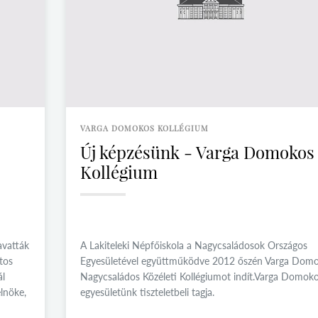
VARGA DOMOKOS KOLLÉGIUM
Új képzésünk - Varga Domokos
Kollégium
avatták
A Lakiteleki Népfőiskola a Nagycsaládosok Országos
tos
Egyesületével együttműködve 2012 őszén Varga Dom
ál
Nagycsaládos Közéleti Kollégiumot indít.Varga Domok
lnöke,
egyesületünk tiszteletbeli tagja.