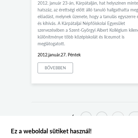
2012. január 23-án, Kárpátalján, hat helyszínen mint
hatszáz, az érettségi előtt álló tanuló hallgathatta meg
előadást, melynek üzenete, hogy a tanulás egyszerre
és kihívás. A Kárpátaljai Népfőiskolai Egyesület
szervezésében a Szent-Györgyi Albert Kollégium kilen
különítménye több középiskolát és líceumot is
meglátogatott.
2012.január.27. Péntek
BŐVEBBEN
1
2
...
2
Ez a weboldal sütiket használ!