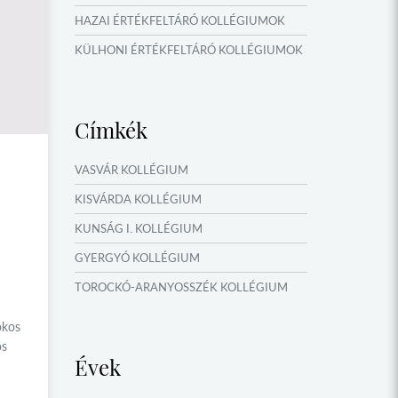
HAZAI ÉRTÉKFELTÁRÓ KOLLÉGIUMOK
KÜLHONI ÉRTÉKFELTÁRÓ KOLLÉGIUMOK
MŰFORDÍTÓ ÉS ORSZÁGISMERETI
TÁBOROK
Címkék
VERSENYEK, VETÉLKEDŐK
IDŐSZAKI KIÁLLÍTÁSOK
VASVÁR KOLLÉGIUM
NYÁRI TÁBOROK
KISVÁRDA KOLLÉGIUM
OKTATÁS, KULTÚRA
KUNSÁG I. KOLLÉGIUM
GYERGYÓ KOLLÉGIUM
TOROCKÓ-ARANYOSSZÉK KOLLÉGIUM
KOMÁROM KOLLÉGIUM
okos
GYIMES KOLLÉGIUM
os
Évek
GARAM MENTI KOLLÉGIUM