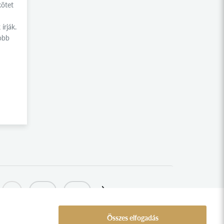
SINKOVITS IMRE KOLLÉGIUM
kötet
KÍNA KOLLÉGIUM
írják.
RETÖRKI
obb
SZABADEGYETEM
NÉMETH LÁSZLÓ GIMNÁZIUM
NEMZETI PANTEON
KERESZTÉNY PANTEON
VERSENYEK ÉS PÁLYÁZATOK
SÁRA SÁNDOR KOLLÉGIUM
IPOLYSÁG KOLLÉGIUM
PÉLY KOLLÉGIUM
NYÍRSÉGI BOKORTANYÁK KOLLÉGIUM
...
260
261
NAGYKUNSÁG KOLLÉGIUM
Összes elfogadás
MOSON KOLLÉGIUM