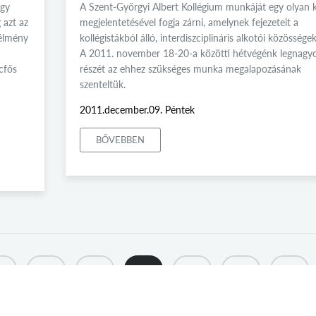
egy
A Szent-Györgyi Albert Kollégium munkáját egy olyan 
 azt az
megjelentetésével fogja zárni, amelynek fejezeteit a
 élmény
kollégistákból álló, interdiszciplináris alkotói közösségek 
A 2011. november 18-20-a közötti hétvégénk legnagy
cfős
részét az ehhez szükséges munka megalapozásának
szenteltük.
2011.december.09. Péntek
BŐVEBBEN
45
246
247
248
249
250
251