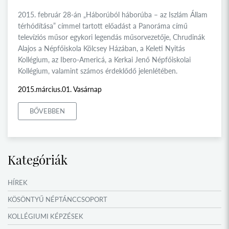
2015. február 28-án „Háborúból háborúba – az Iszlám Állam
térhódítása” címmel tartott előadást a Panoráma című
televíziós műsor egykori legendás műsorvezetője, Chrudinák
Alajos a Népfőiskola Kölcsey Házában, a Keleti Nyitás
Kollégium, az Ibero-Americá, a Kerkai Jenő Népfőiskolai
Kollégium, valamint számos érdeklődő jelenlétében.
2015.március.01. Vasárnap
BŐVEBBEN
Kategóriák
HÍREK
KÖSÖNTYŰ NÉPTÁNCCSOPORT
KOLLÉGIUMI KÉPZÉSEK