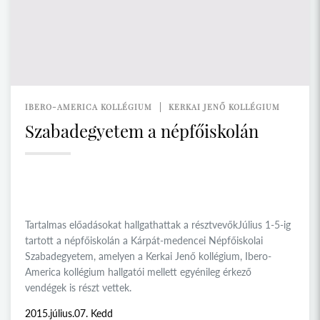
IBERO-AMERICA KOLLÉGIUM
KERKAI JENŐ KOLLÉGIUM
Szabadegyetem a népfőiskolán
Tartalmas előadásokat hallgathattak a résztvevőkJúlius 1-5-ig
tartott a népfőiskolán a Kárpát-medencei Népfőiskolai
Szabadegyetem, amelyen a Kerkai Jenő kollégium, Ibero-
America kollégium hallgatói mellett egyénileg érkező
vendégek is részt vettek.
2015.július.07. Kedd