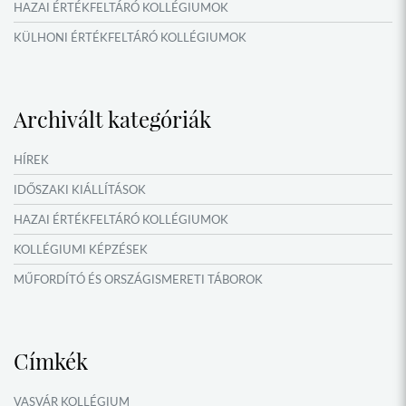
HAZAI ÉRTÉKFELTÁRÓ KOLLÉGIUMOK
KÜLHONI ÉRTÉKFELTÁRÓ KOLLÉGIUMOK
MŰFORDÍTÓ ÉS ORSZÁGISMERETI TÁBOROK
VERSENYEK, VETÉLKEDŐK
Archivált kategóriák
IDŐSZAKI KIÁLLÍTÁSOK
NYÁRI TÁBOROK
HÍREK
OKTATÁS, KULTÚRA
IDŐSZAKI KIÁLLÍTÁSOK
HAZAI ÉRTÉKFELTÁRÓ KOLLÉGIUMOK
KOLLÉGIUMI KÉPZÉSEK
MŰFORDÍTÓ ÉS ORSZÁGISMERETI TÁBOROK
NYÁRI TÁBOROK
Címkék
VASVÁR KOLLÉGIUM