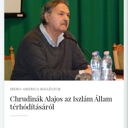
IBERO-AMERICA KOLLÉGIUM
Chrudinák Alajos az Iszlám Állam
térhódításáról