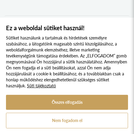
BEREGI KOLLÉGIUM
2020
UNGI KOLLÉGIUM
2019
UGOCSAI KOLLÉGIUM
2018
Ez a weboldal sütiket használ!
1
2
MÁRAMAROSI KOLLÉGIUM
2017
Sütiket használunk a tartalmak és hirdetések személyre
DRÁVASZÖG ÉS SZLAVÓNIA KOLLÉGIUM
2016
szabásához, a látogatóink magasabb szintű kiszolgálásához, a
weboldalforgalmunk elemzéséhez, illetve marketing
TESSEDIK SÁMUEL KOLLÉGIUM
2015
tevékenységünk támogatása érdekében. Az „ELFOGADOM” gomb
megnyomásával Ön hozzájárul a sütik használatához. Amennyiben
AFRIKA KOLLÉGIUM
2014
Süti szabályzat
Adatvédelmi nyilatkozat
Ön nem fogadja el a süti beállításokat, azzal Ön nem adja
KELETI NYITÁS KOLLÉGIUM
2013
hozzájárulását a cookie-k beállításához, és a továbbiakban csak a
Jogi nyilatkozat
honlap működéshez elengedhetetlenül szükséges sütiket
IBERO-AMERICA KOLLÉGIUM
2012
használjuk.
Süti tájékoztató
© 2017 - 2026 NÉPFŐISKOLA ALAPÍTVÁNY, LAKITELEK. MINDEN JOG
KERKAI JENŐ KOLLÉGIUM
2011
FENNTARTVA.
DESIGNED & POWERED BY
POSITIVE ADAMSKY
SZENT-GYÖRGYI ALBERT KOLLÉGIUM
Összes elfogadás
2010
A Népfőiskola Alapítvány támogatója:
VARGA DOMOKOS KOLLÉGIUM
2009
Nem fogadom el
STEINDL IMRE PARLEMENTI KOLLÉGIUM
2008
KOSSUTH KOLLÉGIUM