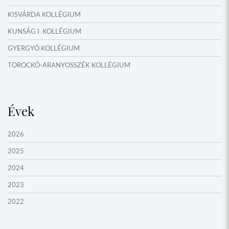
KISVÁRDA KOLLÉGIUM
KUNSÁG I. KOLLÉGIUM
GYERGYÓ KOLLÉGIUM
TOROCKÓ-ARANYOSSZÉK KOLLÉGIUM
KOMÁROM KOLLÉGIUM
GYIMES KOLLÉGIUM
Évek
GARAM MENTI KOLLÉGIUM
ŐRVIDÉK KOLLÉGIUM
2026
MOLDVAI CSÁNGÓ KOLLÉGIUM
2025
HEGYKÖZ KOLLÉGIUM
2024
ZENTA KOLLÉGIUM
2023
NYUGAT-BÁCSKA KOLLÉGIUM
2022
MURAVIDÉK KOLLÉGIUM
2021