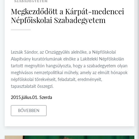
SZABADEGYETEM
Megkezdődött a Kárpát-medencei
Népfőiskolai Szabadegyetem
Lezsák Sándor, az Országgyűlés alelnöke, a Népfőiskolai
Alapítvány kuratóriumának elnöke a Lakiteleki Népfőiskolán
tartott megnyitón hangsúlyozta, hogy a szabadegyetem olyan
meghívásos nemzetpolitikai műhely, amely az elmúlt hónapok
népfőiskolai törekvéseit, feladatait, eredményeit,
tapasztalatait összegzi.
2015.július.01. Szerda
BŐVEBBEN