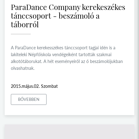
ParaDance Company kerekeszékes
tánccsoport - beszámoló a
táborról
A ParaDance kerekesszékes tánccsoport tagjai idén is a
lakiteleki Népfőiskola vendégeiként tartották szakmai
alkotótáborukat. A hét eseményeiről az ő beszámolójukban
olvashatnak.
2015.május.02. Szombat
BŐVEBBEN