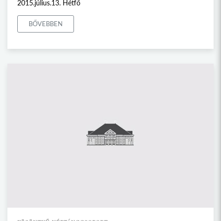
2015.július.13. Hétfő
BŐVEBBEN