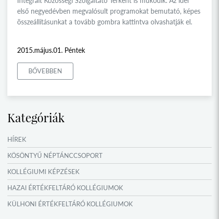
Integrált Közösségi Szolgáltató Térként is működik. Az idei
első negyedévben megvalósult programokat bemutató, képes
összeállításunkat a tovább gombra kattintva olvashatják el.
2015.május.01. Péntek
BŐVEBBEN
Kategóriák
HÍREK
KÖSÖNTYŰ NÉPTÁNCCSOPORT
KOLLÉGIUMI KÉPZÉSEK
HAZAI ÉRTÉKFELTÁRÓ KOLLÉGIUMOK
KÜLHONI ÉRTÉKFELTÁRÓ KOLLÉGIUMOK