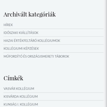
MŰFORDÍTÓ ÉS ORSZÁGISMERETI TÁBOROK
VERSENYEK, VETÉLKEDŐK
Archivált kategóriák
IDŐSZAKI KIÁLLÍTÁSOK
NYÁRI TÁBOROK
HÍREK
OKTATÁS, KULTÚRA
IDŐSZAKI KIÁLLÍTÁSOK
HAZAI ÉRTÉKFELTÁRÓ KOLLÉGIUMOK
KOLLÉGIUMI KÉPZÉSEK
MŰFORDÍTÓ ÉS ORSZÁGISMERETI TÁBOROK
NYÁRI TÁBOROK
Címkék
VASVÁR KOLLÉGIUM
KISVÁRDA KOLLÉGIUM
KUNSÁG I. KOLLÉGIUM