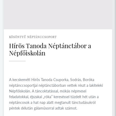
KÖSÖNTYŰ NÉPTÁNCCSOPORT
Hírös Tanoda Néptánctábor a
Népfőiskolán
A kecskeméti Hírös Tanoda Csuporka, Sodrás, Boróka
néptánccsoportjai néptánctáborban vettek részt a lakiteleki
Népfőiskolán. A táncoktatással, mókás népmesei
feladatokkal, éjszakai „róka” kereséssel tűzdelt hét után a
néptáncosok a hat nap alatt megtanult tánctudásukról
péntek délután gálaműsorral adtak számot.