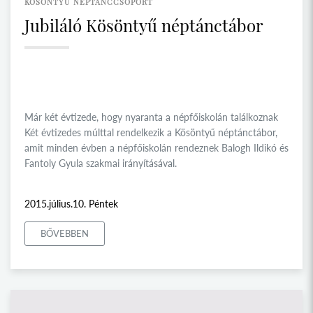
KÖSÖNTYŰ NÉPTÁNCCSOPORT
Jubiláló Kösöntyű néptánctábor
Már két évtizede, hogy nyaranta a népfőiskolán találkoznak
Két évtizedes múlttal rendelkezik a Kösöntyű néptánctábor,
amit minden évben a népfőiskolán rendeznek Balogh Ildikó és
Fantoly Gyula szakmai irányításával.
2015.július.10. Péntek
BŐVEBBEN