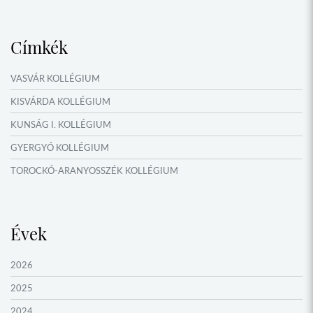
NYÁRI TÁBOROK
Címkék
VASVÁR KOLLÉGIUM
KISVÁRDA KOLLÉGIUM
KUNSÁG I. KOLLÉGIUM
GYERGYÓ KOLLÉGIUM
TOROCKÓ-ARANYOSSZÉK KOLLÉGIUM
KOMÁROM KOLLÉGIUM
GYIMES KOLLÉGIUM
Évek
GARAM MENTI KOLLÉGIUM
ŐRVIDÉK KOLLÉGIUM
2026
MOLDVAI CSÁNGÓ KOLLÉGIUM
2025
HEGYKÖZ KOLLÉGIUM
2024