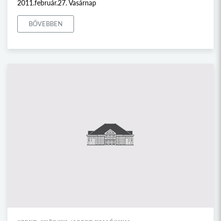
2011.február.27. Vasárnap
BŐVEBBEN