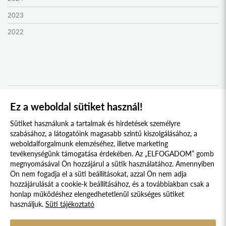
ZENTA KOLLÉGIUM
2023
NYUGAT-BÁCSKA KOLLÉGIUM
2022
MURAVIDÉK KOLLÉGIUM
2021
BEREGI KOLLÉGIUM
2020
UNGI KOLLÉGIUM
2019
UGOCSAI KOLLÉGIUM
2018
Ez a weboldal sütiket használ!
1
2
3
4
5
6
MÁRAMAROSI KOLLÉGIUM
2017
Sütiket használunk a tartalmak és hirdetések személyre
DRÁVASZÖG ÉS SZLAVÓNIA KOLLÉGIUM
2016
szabásához, a látogatóink magasabb szintű kiszolgálásához, a
weboldalforgalmunk elemzéséhez, illetve marketing
TESSEDIK SÁMUEL KOLLÉGIUM
2015
tevékenységünk támogatása érdekében. Az „ELFOGADOM” gomb
megnyomásával Ön hozzájárul a sütik használatához. Amennyiben
AFRIKA KOLLÉGIUM
2014
Süti szabályzat
Adatvédelmi nyilatkozat
Ön nem fogadja el a süti beállításokat, azzal Ön nem adja
KELETI NYITÁS KOLLÉGIUM
2013
hozzájárulását a cookie-k beállításához, és a továbbiakban csak a
Jogi nyilatkozat
honlap működéshez elengedhetetlenül szükséges sütiket
IBERO-AMERICA KOLLÉGIUM
2012
használjuk.
Süti tájékoztató
© 2017 - 2026 NÉPFŐISKOLA ALAPÍTVÁNY, LAKITELEK. MINDEN JOG
KERKAI JENŐ KOLLÉGIUM
2011
FENNTARTVA.
DESIGNED & POWERED BY
POSITIVE ADAMSKY