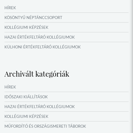
HÍREK
KÖSÖNTYŰ NÉPTÁNCCSOPORT
KOLLÉGIUMI KÉPZÉSEK
HAZAI ÉRTÉKFELTÁRÓ KOLLÉGIUMOK
KÜLHONI ÉRTÉKFELTÁRÓ KOLLÉGIUMOK
MŰFORDÍTÓ ÉS ORSZÁGISMERETI TÁBOROK
VERSENYEK, VETÉLKEDŐK
Archivált kategóriák
IDŐSZAKI KIÁLLÍTÁSOK
NYÁRI TÁBOROK
HÍREK
OKTATÁS, KULTÚRA
IDŐSZAKI KIÁLLÍTÁSOK
HAZAI ÉRTÉKFELTÁRÓ KOLLÉGIUMOK
KOLLÉGIUMI KÉPZÉSEK
MŰFORDÍTÓ ÉS ORSZÁGISMERETI TÁBOROK