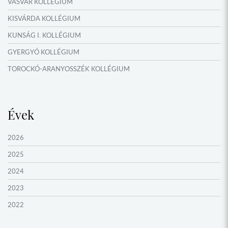
VASVÁR KOLLÉGIUM
KISVÁRDA KOLLÉGIUM
KUNSÁG I. KOLLÉGIUM
GYERGYÓ KOLLÉGIUM
TOROCKÓ-ARANYOSSZÉK KOLLÉGIUM
KOMÁROM KOLLÉGIUM
GYIMES KOLLÉGIUM
Évek
GARAM MENTI KOLLÉGIUM
ŐRVIDÉK KOLLÉGIUM
2026
MOLDVAI CSÁNGÓ KOLLÉGIUM
2025
HEGYKÖZ KOLLÉGIUM
2024
ZENTA KOLLÉGIUM
2023
NYUGAT-BÁCSKA KOLLÉGIUM
2022
MURAVIDÉK KOLLÉGIUM
2021