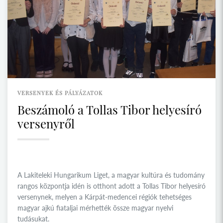
VERSENYEK ÉS PÁLYÁZATOK
Beszámoló a Tollas Tibor helyesíró
versenyről
A Lakiteleki Hungarikum Liget, a magyar kultúra és tudomány
rangos központja idén is otthont adott a Tollas Tibor helyesíró
versenynek, melyen a Kárpát-medencei régiók tehetséges
magyar ajkú fiataljai mérhették össze magyar nyelvi
tudásukat.