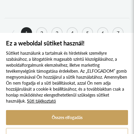
BEREGI KOLLÉGIUM
2020
UNGI KOLLÉGIUM
2019
UGOCSAI KOLLÉGIUM
2018
1
2
3
4
5
6
7
MÁRAMAROSI KOLLÉGIUM
2017
Ez a weboldal sütiket használ!
DRÁVASZÖG ÉS SZLAVÓNIA KOLLÉGIUM
8
...
19
20
2016
Sütiket használunk a tartalmak és hirdetések személyre
TESSEDIK SÁMUEL KOLLÉGIUM
2015
szabásához, a látogatóink magasabb szintű kiszolgálásához, a
AFRIKA KOLLÉGIUM
weboldalforgalmunk elemzéséhez, illetve marketing
2014
tevékenységünk támogatása érdekében. Az „ELFOGADOM” gomb
KELETI NYITÁS KOLLÉGIUM
2013
megnyomásával Ön hozzájárul a sütik használatához. Amennyiben
Süti szabályzat
Adatvédelmi nyilatkozat
Ön nem fogadja el a süti beállításokat, azzal Ön nem adja
IBERO-AMERICA KOLLÉGIUM
2012
hozzájárulását a cookie-k beállításához, és a továbbiakban csak a
KERKAI JENŐ KOLLÉGIUM
Jogi nyilatkozat
2011
honlap működéshez elengedhetetlenül szükséges sütiket
használjuk.
Süti tájékoztató
© 2017 - 2026 NÉPFŐISKOLA ALAPÍTVÁNY, LAKITELEK. MINDEN JOG
SZENT-GYÖRGYI ALBERT KOLLÉGIUM
2010
FENNTARTVA.
VARGA DOMOKOS KOLLÉGIUM
DESIGNED & POWERED BY
POSITIVE ADAMSKY
2009
Összes elfogadás
A Népfőiskola Alapítvány támogatója:
STEINDL IMRE PARLEMENTI KOLLÉGIUM
2008
KOSSUTH KOLLÉGIUM