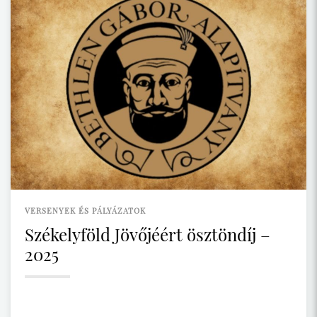
VERSENYEK ÉS PÁLYÁZATOK
Székelyföld Jövőjéért ösztöndíj –
2025