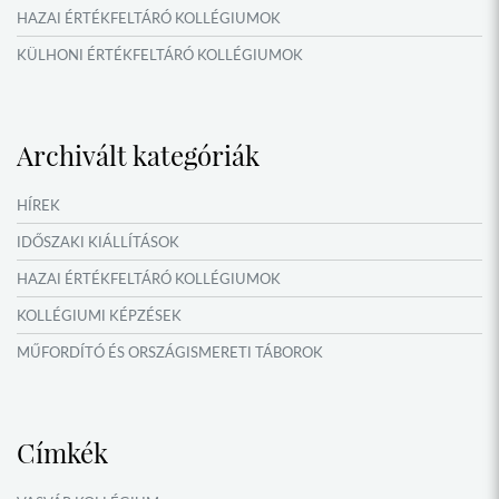
HAZAI ÉRTÉKFELTÁRÓ KOLLÉGIUMOK
KÜLHONI ÉRTÉKFELTÁRÓ KOLLÉGIUMOK
MŰFORDÍTÓ ÉS ORSZÁGISMERETI TÁBOROK
VERSENYEK, VETÉLKEDŐK
Archivált kategóriák
IDŐSZAKI KIÁLLÍTÁSOK
NYÁRI TÁBOROK
HÍREK
OKTATÁS, KULTÚRA
IDŐSZAKI KIÁLLÍTÁSOK
HAZAI ÉRTÉKFELTÁRÓ KOLLÉGIUMOK
KOLLÉGIUMI KÉPZÉSEK
MŰFORDÍTÓ ÉS ORSZÁGISMERETI TÁBOROK
NYÁRI TÁBOROK
Címkék