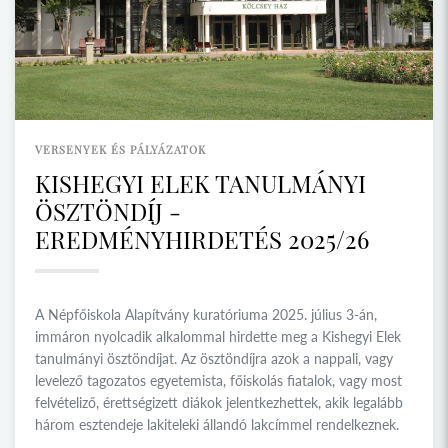
VERSENYEK ÉS PÁLYÁZATOK
KISHEGYI ELEK TANULMÁNYI
ÖSZTÖNDÍJ -
EREDMÉNYHIRDETÉS 2025/26
A Népfőiskola Alapítvány kuratóriuma 2025. július 3-án,
immáron nyolcadik alkalommal hirdette meg a Kishegyi Elek
tanulmányi ösztöndíjat. Az ösztöndíjra azok a nappali, vagy
levelező tagozatos egyetemista, főiskolás fiatalok, vagy most
felvételiző, érettségizett diákok jelentkezhettek, akik legalább
három esztendeje lakiteleki állandó lakcímmel rendelkeznek.