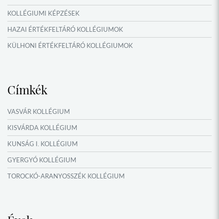
KOLLÉGIUMI KÉPZÉSEK
HAZAI ÉRTÉKFELTÁRÓ KOLLÉGIUMOK
KÜLHONI ÉRTÉKFELTÁRÓ KOLLÉGIUMOK
MŰFORDÍTÓ ÉS ORSZÁGISMERETI TÁBOROK
VERSENYEK, VETÉLKEDŐK
Címkék
IDŐSZAKI KIÁLLÍTÁSOK
NYÁRI TÁBOROK
VASVÁR KOLLÉGIUM
OKTATÁS, KULTÚRA
KISVÁRDA KOLLÉGIUM
KUNSÁG I. KOLLÉGIUM
GYERGYÓ KOLLÉGIUM
TOROCKÓ-ARANYOSSZÉK KOLLÉGIUM
KOMÁROM KOLLÉGIUM
GYIMES KOLLÉGIUM