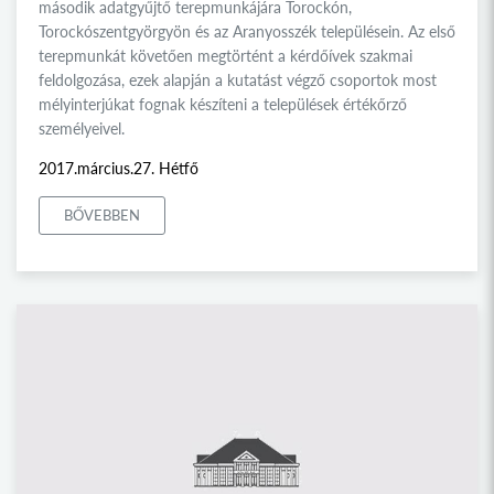
második adatgyűjtő terepmunkájára Torockón,
Torockószentgyörgyön és az Aranyosszék településein. Az első
terepmunkát követően megtörtént a kérdőívek szakmai
feldolgozása, ezek alapján a kutatást végző csoportok most
mélyinterjúkat fognak készíteni a települések értékőrző
személyeivel.
2017.március.27. Hétfő
BŐVEBBEN