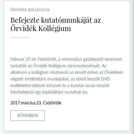
ŐRVIDÉK KOLLÉGIUM
Befejezte kutatómunkáját az
Őrvidék Kollégium
Február 25-én Felsőőrött, a református gyülekezeti teremben
tartották az Őrvidék Kollégium zárórendezvényét. Az
alkalmon a kollégium résztvevői az elmúlt évben az Őrvidéken
végzett értékfeltáró munkájukat, az ebből készült DVD
melléklettel ellátott könyvet és a kutatás során készült
felvételekből egy képkiállítást mutattak be.
2017.március.23. Csütörtök
BŐVEBBEN