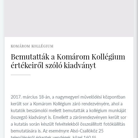
KOMÁROM KOLLÉGIUM
Bemutatták a Komárom Kollégium
értékeiről szóló kiadványt
2017. március 18-án, a nagymegyeri művelődési központban
került sor a Komárom Kollégium záró rendezvényére, ahol a
kutatók beszámolói mellett bemutatták a kollégium munkáját
összegző kiadványt is. Emellett a zárórendezvényen került sor
a kutatás során készült felvételekből összeállított fotókiállítás
bemutatására is. Az eseményre Alsó-Csallóköz 25
településéről érkeztek vendégek, közel 160 fő.