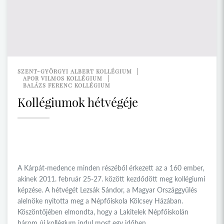
SZENT-GYÖRGYI ALBERT KOLLÉGIUM
APOR VILMOS KOLLÉGIUM
BALÁZS FERENC KOLLÉGIUM
Kollégiumok hétvégéje
A Kárpát-medence minden részéből érkezett az a 160 ember,
akinek 2011. február 25-27. között kezdődött meg kollégiumi
képzése. A hétvégét Lezsák Sándor, a Magyar Országgyűlés
alelnöke nyitotta meg a Népfőiskola Kölcsey Házában.
Köszöntőjében elmondta, hogy a Lakitelek Népfőiskolán
három új kollégium indul most egy időben.