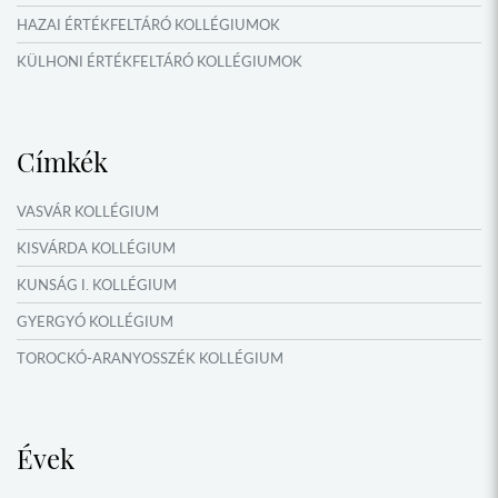
HAZAI ÉRTÉKFELTÁRÓ KOLLÉGIUMOK
KÜLHONI ÉRTÉKFELTÁRÓ KOLLÉGIUMOK
MŰFORDÍTÓ ÉS ORSZÁGISMERETI TÁBOROK
VERSENYEK, VETÉLKEDŐK
Címkék
IDŐSZAKI KIÁLLÍTÁSOK
NYÁRI TÁBOROK
VASVÁR KOLLÉGIUM
OKTATÁS, KULTÚRA
KISVÁRDA KOLLÉGIUM
KUNSÁG I. KOLLÉGIUM
GYERGYÓ KOLLÉGIUM
TOROCKÓ-ARANYOSSZÉK KOLLÉGIUM
KOMÁROM KOLLÉGIUM
GYIMES KOLLÉGIUM
Évek
GARAM MENTI KOLLÉGIUM