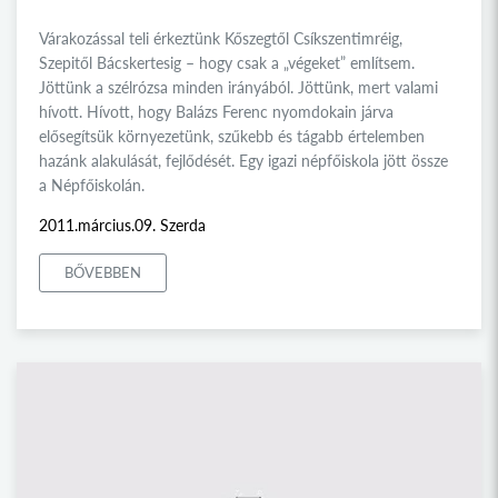
Várakozással teli érkeztünk Kőszegtől Csíkszentimréig,
Szepitől Bácskertesig – hogy csak a „végeket” említsem.
Jöttünk a szélrózsa minden irányából. Jöttünk, mert valami
hívott. Hívott, hogy Balázs Ferenc nyomdokain járva
elősegítsük környezetünk, szűkebb és tágabb értelemben
hazánk alakulását, fejlődését. Egy igazi népfőiskola jött össze
a Népfőiskolán.
2011.március.09. Szerda
BŐVEBBEN