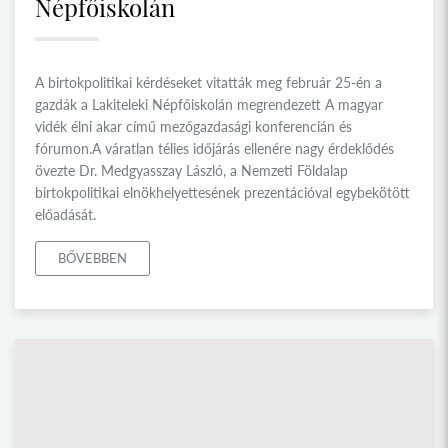
Népfőiskolán
A birtokpolitikai kérdéseket vitatták meg február 25-én a
gazdák a Lakiteleki Népfőiskolán megrendezett A magyar
vidék élni akar című mezőgazdasági konferencián és
fórumon.A váratlan télies időjárás ellenére nagy érdeklődés
övezte Dr. Medgyasszay László, a Nemzeti Földalap
birtokpolitikai elnökhelyettesének prezentációval egybekötött
előadását.
BŐVEBBEN