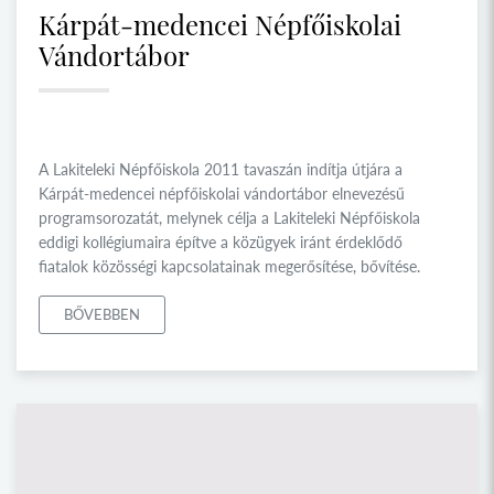
Kárpát-medencei Népfőiskolai
Vándortábor
A Lakiteleki Népfőiskola 2011 tavaszán indítja útjára a
Kárpát-medencei népfőiskolai vándortábor elnevezésű
programsorozatát, melynek célja a Lakiteleki Népfőiskola
eddigi kollégiumaira építve a közügyek iránt érdeklődő
fiatalok közösségi kapcsolatainak megerősítése, bővítése.
BŐVEBBEN