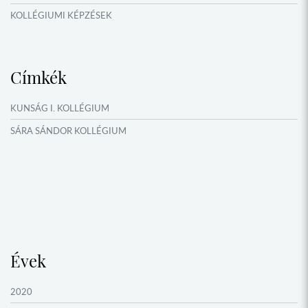
KOLLÉGIUMI KÉPZÉSEK
KÖSÖNTYŰ NÉPTÁNCCSOPORT
MŰFORDÍTÓ ÉS ORSZÁGISMERETI TÁBOROK
Címkék
NYÁRI TÁBOROK
OKTATÁS, KULTÚRA
KUNSÁG I. KOLLÉGIUM
VERSENYEK, VETÉLKEDŐK
SÁRA SÁNDOR KOLLÉGIUM
NÉPFŐISKOLA HÁLÓZAT ESEMÉNYEI
Évek
2020