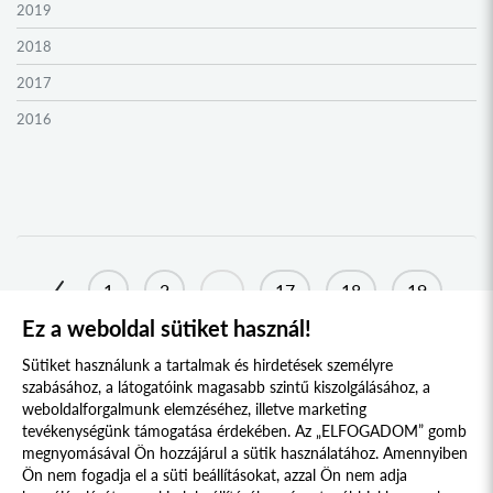
2019
2018
2017
2016
2015
2014
2013
2012
1
2
...
17
18
19
2011
Ez a weboldal sütiket használ!
20
21
22
23
24
25
2010
Sütiket használunk a tartalmak és hirdetések személyre
2009
szabásához, a látogatóink magasabb szintű kiszolgálásához, a
weboldalforgalmunk elemzéséhez, illetve marketing
tevékenységünk támogatása érdekében. Az „ELFOGADOM” gomb
megnyomásával Ön hozzájárul a sütik használatához. Amennyiben
Süti szabályzat
Adatvédelmi nyilatkozat
Ön nem fogadja el a süti beállításokat, azzal Ön nem adja