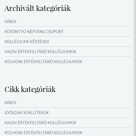
Archivált kategóriák
HÍREK
KÖSÖNTYŰ NÉPTÁNCCSOPORT
KOLLÉGIUMI KÉPZÉSEK
HAZAI ÉRTÉKFELTÁRÓ KOLLÉGIUMOK
KÜLHONI ÉRTÉKFELTÁRÓ KOLLÉGIUMOK
MŰFORDÍTÓ ÉS ORSZÁGISMERETI TÁBOROK
VERSENYEK, VETÉLKEDŐK
Cikk kategóriák
IDŐSZAKI KIÁLLÍTÁSOK
NYÁRI TÁBOROK
HÍREK
OKTATÁS, KULTÚRA
IDŐSZAKI KIÁLLÍTÁSOK
NÉPFŐISKOLA HÁLÓZAT ESEMÉNYEI
HAZAI ÉRTÉKFELTÁRÓ KOLLÉGIUMOK
KÜLHONI ÉRTÉKFELTÁRÓ KOLLÉGIUMOK