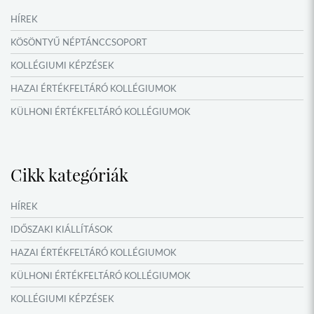
HÍREK
KÖSÖNTYŰ NÉPTÁNCCSOPORT
KOLLÉGIUMI KÉPZÉSEK
HAZAI ÉRTÉKFELTÁRÓ KOLLÉGIUMOK
KÜLHONI ÉRTÉKFELTÁRÓ KOLLÉGIUMOK
MŰFORDÍTÓ ÉS ORSZÁGISMERETI TÁBOROK
VERSENYEK, VETÉLKEDŐK
Cikk kategóriák
IDŐSZAKI KIÁLLÍTÁSOK
NYÁRI TÁBOROK
HÍREK
OKTATÁS, KULTÚRA
IDŐSZAKI KIÁLLÍTÁSOK
NÉPFŐISKOLA HÁLÓZAT ESEMÉNYEI
HAZAI ÉRTÉKFELTÁRÓ KOLLÉGIUMOK
KÜLHONI ÉRTÉKFELTÁRÓ KOLLÉGIUMOK
KOLLÉGIUMI KÉPZÉSEK