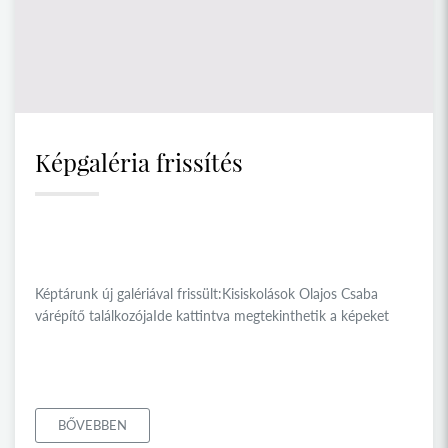
Képgaléria frissítés
Képtárunk új galériával frissült:Kisiskolások Olajos Csaba
várépítő találkozójaIde kattintva megtekinthetik a képeket
BŐVEBBEN