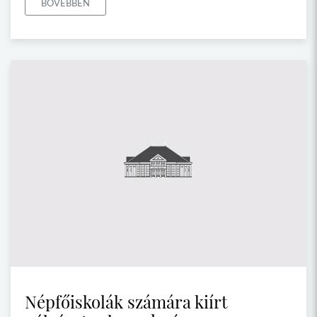
BŐVEBBEN
Népfőiskolák számára kiírt