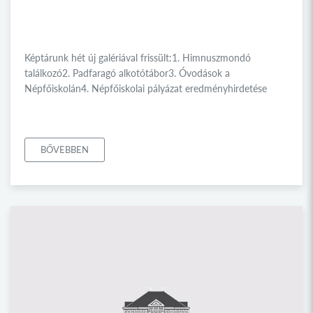
Képtárunk hét új galériával frissült:1. Himnuszmondó
találkozó2. Padfaragó alkotótábor3. Óvodások a
Népfőiskolán4. Népfőiskolai pályázat eredményhirdetése
BŐVEBBEN