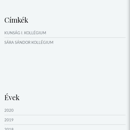
KÖSÖNTYŰ NÉPTÁNCCSOPORT
MŰFORDÍTÓ ÉS ORSZÁGISMERETI TÁBOROK
Címkék
NYÁRI TÁBOROK
OKTATÁS, KULTÚRA
KUNSÁG I. KOLLÉGIUM
VERSENYEK, VETÉLKEDŐK
SÁRA SÁNDOR KOLLÉGIUM
NÉPFŐISKOLA HÁLÓZAT ESEMÉNYEI
Évek
2020
2019
2018