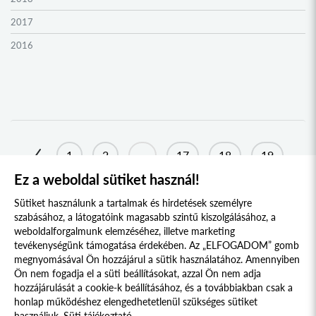
2017
2016
2015
2014
2013
2012
1
2
...
17
18
19
2011
Ez a weboldal sütiket használ!
20
21
22
23
24
25
2010
Sütiket használunk a tartalmak és hirdetések személyre
2009
szabásához, a látogatóink magasabb szintű kiszolgálásához, a
weboldalforgalmunk elemzéséhez, illetve marketing
tevékenységünk támogatása érdekében. Az „ELFOGADOM” gomb
megnyomásával Ön hozzájárul a sütik használatához. Amennyiben
Süti szabályzat
Adatvédelmi nyilatkozat
Ön nem fogadja el a süti beállításokat, azzal Ön nem adja
hozzájárulását a cookie-k beállításához, és a továbbiakban csak a
Jogi nyilatkozat
honlap működéshez elengedhetetlenül szükséges sütiket
használjuk.
Süti tájékoztató