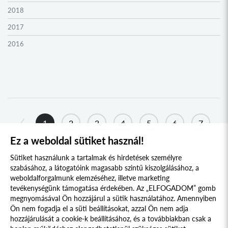
2018
2017
2016
2015
2014
2013
2012
1
2
3
4
5
6
7
2011
Ez a weboldal sütiket használ!
8
...
33
34
2010
Sütiket használunk a tartalmak és hirdetések személyre
2009
szabásához, a látogatóink magasabb szintű kiszolgálásához, a
weboldalforgalmunk elemzéséhez, illetve marketing
tevékenységünk támogatása érdekében. Az „ELFOGADOM” gomb
megnyomásával Ön hozzájárul a sütik használatához. Amennyiben
Süti szabályzat
Adatvédelmi nyilatkozat
Ön nem fogadja el a süti beállításokat, azzal Ön nem adja
hozzájárulását a cookie-k beállításához, és a továbbiakban csak a
Jogi nyilatkozat