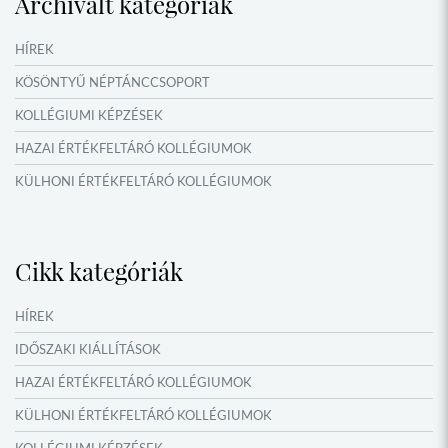
Archivált kategóriák
HÍREK
KÖSÖNTYŰ NÉPTÁNCCSOPORT
KOLLÉGIUMI KÉPZÉSEK
HAZAI ÉRTÉKFELTÁRÓ KOLLÉGIUMOK
KÜLHONI ÉRTÉKFELTÁRÓ KOLLÉGIUMOK
MŰFORDÍTÓ ÉS ORSZÁGISMERETI TÁBOROK
VERSENYEK, VETÉLKEDŐK
Cikk kategóriák
IDŐSZAKI KIÁLLÍTÁSOK
NYÁRI TÁBOROK
HÍREK
OKTATÁS, KULTÚRA
IDŐSZAKI KIÁLLÍTÁSOK
NÉPFŐISKOLA HÁLÓZAT ESEMÉNYEI
HAZAI ÉRTÉKFELTÁRÓ KOLLÉGIUMOK
KÜLHONI ÉRTÉKFELTÁRÓ KOLLÉGIUMOK
KOLLÉGIUMI KÉPZÉSEK