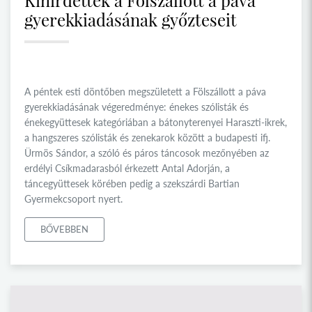
Kihirdették a Fölszállott a páva
gyerekkiadásának győzteseit
A péntek esti döntőben megszületett a Fölszállott a páva
gyerekkiadásának végeredménye: énekes szólisták és
énekegyüttesek kategóriában a bátonyterenyei Haraszti-ikrek,
a hangszeres szólisták és zenekarok között a budapesti ifj.
Ürmös Sándor, a szóló és páros táncosok mezőnyében az
erdélyi Csíkmadarasból érkezett Antal Adorján, a
táncegyüttesek körében pedig a szekszárdi Bartian
Gyermekcsoport nyert.
BŐVEBBEN