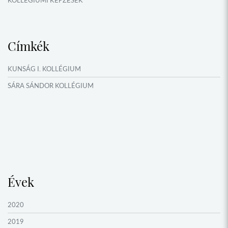
KÖSÖNTYŰ NÉPTÁNCCSOPORT
MŰFORDÍTÓ ÉS ORSZÁGISMERETI TÁBOROK
Címkék
NYÁRI TÁBOROK
OKTATÁS, KULTÚRA
KUNSÁG I. KOLLÉGIUM
VERSENYEK, VETÉLKEDŐK
SÁRA SÁNDOR KOLLÉGIUM
NÉPFŐISKOLA HÁLÓZAT ESEMÉNYEI
Évek
2020
2019