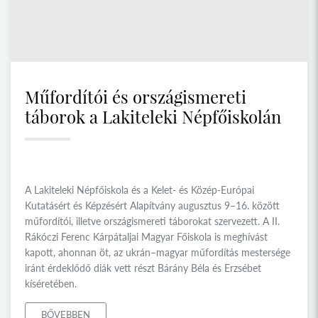
Műfordítói és országismereti
táborok a Lakiteleki Népfőiskolán
A Lakiteleki Népfőiskola és a Kelet- és Közép-Európai
Kutatásért és Képzésért Alapítvány augusztus 9–16. között
műfordítói, illetve országismereti táborokat szervezett. A II.
Rákóczi Ferenc Kárpátaljai Magyar Főiskola is meghívást
kapott, ahonnan öt, az ukrán–magyar műfordítás mestersége
iránt érdeklődő diák vett részt Bárány Béla és Erzsébet
kíséretében.
BŐVEBBEN