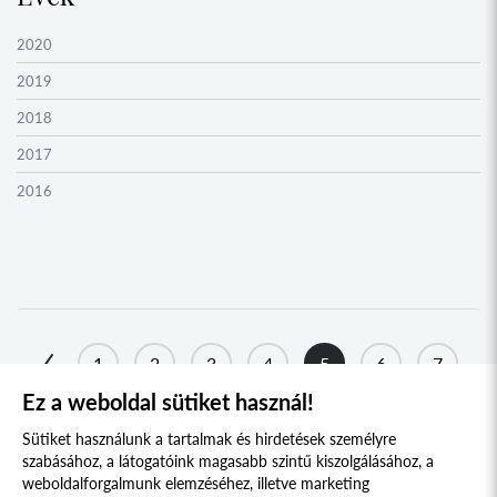
2020
2019
2018
2017
2016
2015
2014
2013
2012
1
2
3
4
5
6
7
2011
Ez a weboldal sütiket használ!
8
2010
Sütiket használunk a tartalmak és hirdetések személyre
2009
szabásához, a látogatóink magasabb szintű kiszolgálásához, a
weboldalforgalmunk elemzéséhez, illetve marketing