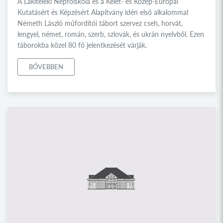
A Lakiteleki Népfőiskola és a Kelet- és Közép-Európai
Kutatásért és Képzésért Alapítvány idén első alkalommal
Németh László műfordítói tábort szervez cseh, horvát,
lengyel, német, román, szerb, szlovák, és ukrán nyelvből. Ezen
táborokba közel 80 fő jelentkezését várják.
BŐVEBBEN