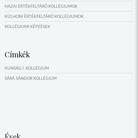
HAZAI ÉRTÉKFELTÁRÓ KOLLÉGIUMOK
KÜLHONI ÉRTÉKFELTÁRÓ KOLLÉGIUMOK
KOLLÉGIUMI KÉPZÉSEK
KÖSÖNTYŰ NÉPTÁNCCSOPORT
MŰFORDÍTÓ ÉS ORSZÁGISMERETI TÁBOROK
Címkék
NYÁRI TÁBOROK
OKTATÁS, KULTÚRA
KUNSÁG I. KOLLÉGIUM
VERSENYEK, VETÉLKEDŐK
SÁRA SÁNDOR KOLLÉGIUM
NÉPFŐISKOLA HÁLÓZAT ESEMÉNYEI
Évek