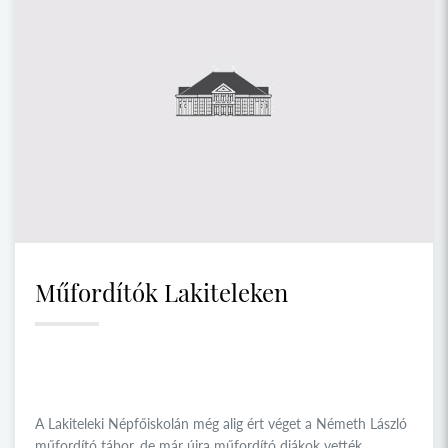
Műfordítók Lakiteleken
A Lakiteleki Népfőiskolán még alig ért véget a Németh László
műfordító tábor, de már újra műfordító diákok vették