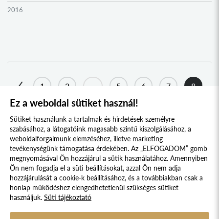
2016
2015
2014
2013
2012
1
2
...
5
6
7
8
2011
Ez a weboldal sütiket használ!
9
10
11
...
30
31
2010
Sütiket használunk a tartalmak és hirdetések személyre
2009
szabásához, a látogatóink magasabb szintű kiszolgálásához, a
weboldalforgalmunk elemzéséhez, illetve marketing
tevékenységünk támogatása érdekében. Az „ELFOGADOM” gomb
megnyomásával Ön hozzájárul a sütik használatához. Amennyiben
Süti szabályzat
Adatvédelmi nyilatkozat
Ön nem fogadja el a süti beállításokat, azzal Ön nem adja
hozzájárulását a cookie-k beállításához, és a továbbiakban csak a
Jogi nyilatkozat
honlap működéshez elengedhetetlenül szükséges sütiket
használjuk.
Süti tájékoztató
© 2017 - 2026 NÉPFŐISKOLA ALAPÍTVÁNY, LAKITELEK. MINDEN JOG
FENNTARTVA.
DESIGNED & POWERED BY
POSITIVE ADAMSKY