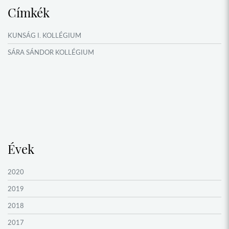
Címkék
NYÁRI TÁBOROK
OKTATÁS, KULTÚRA
KUNSÁG I. KOLLÉGIUM
VERSENYEK, VETÉLKEDŐK
SÁRA SÁNDOR KOLLÉGIUM
NÉPFŐISKOLA HÁLÓZAT ESEMÉNYEI
Évek
2020
2019
2018
2017