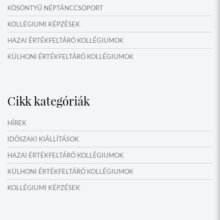
KÖSÖNTYŰ NÉPTÁNCCSOPORT
KOLLÉGIUMI KÉPZÉSEK
HAZAI ÉRTÉKFELTÁRÓ KOLLÉGIUMOK
KÜLHONI ÉRTÉKFELTÁRÓ KOLLÉGIUMOK
MŰFORDÍTÓ ÉS ORSZÁGISMERETI TÁBOROK
VERSENYEK, VETÉLKEDŐK
Cikk kategóriák
IDŐSZAKI KIÁLLÍTÁSOK
NYÁRI TÁBOROK
HÍREK
OKTATÁS, KULTÚRA
IDŐSZAKI KIÁLLÍTÁSOK
NÉPFŐISKOLA HÁLÓZAT ESEMÉNYEI
HAZAI ÉRTÉKFELTÁRÓ KOLLÉGIUMOK
KÜLHONI ÉRTÉKFELTÁRÓ KOLLÉGIUMOK
KOLLÉGIUMI KÉPZÉSEK
KÖSÖNTYŰ NÉPTÁNCCSOPORT
MŰFORDÍTÓ ÉS ORSZÁGISMERETI TÁBOROK