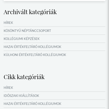
Archivált kategóriák
HÍREK
KÖSÖNTYŰ NÉPTÁNCCSOPORT
KOLLÉGIUMI KÉPZÉSEK
HAZAI ÉRTÉKFELTÁRÓ KOLLÉGIUMOK
KÜLHONI ÉRTÉKFELTÁRÓ KOLLÉGIUMOK
MŰFORDÍTÓ ÉS ORSZÁGISMERETI TÁBOROK
VERSENYEK, VETÉLKEDŐK
Cikk kategóriák
IDŐSZAKI KIÁLLÍTÁSOK
NYÁRI TÁBOROK
HÍREK
OKTATÁS, KULTÚRA
IDŐSZAKI KIÁLLÍTÁSOK
NÉPFŐISKOLA HÁLÓZAT ESEMÉNYEI
HAZAI ÉRTÉKFELTÁRÓ KOLLÉGIUMOK