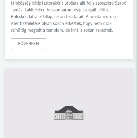
társközség lelkipásztoraként utoljára állt fel a szószékre Szabó
Tamás. Lakiteleken huszonhárom évig szolgált, előtte
Bölcskén látta el lelkipásztori feladatait. A mostani utolsó
istentiszteletére olyan sokan érkeztek, hogy nem csak
színültig megtelt a templom, de kint is sokan rekedtek.
BŐVEBBEN