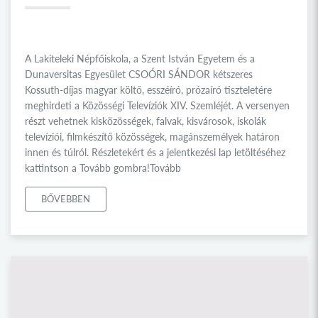
A Lakiteleki Népfőiskola, a Szent István Egyetem és a
Dunaversitas Egyesület CSOÓRI SÁNDOR kétszeres
Kossuth-díjas magyar költő, esszéíró, prózaíró tiszteletére
meghirdeti a Közösségi Televíziók XIV. Szemléjét. A versenyen
részt vehetnek kisközösségek, falvak, kisvárosok, iskolák
televíziói, filmkészítő közösségek, magánszemélyek határon
innen és túlról. Részletekért és a jelentkezési lap letöltéséhez
kattintson a Tovább gombra!Tovább
BŐVEBBEN