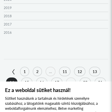
2019
2018
2017
2016
2015
2014
2013
2012
1
2
...
11
12
13
2011
14
15
16
17
...
30
31
2010
Ez a weboldal sütiket használ!
2009
Sütiket használunk a tartalmak és hirdetések személyre
szabásához, a látogatóink magasabb szintű kiszolgálásához, a
weboldalforgalmunk elemzéséhez, illetve marketing