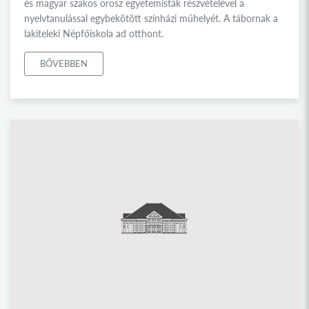
és magyar szakos orosz egyetemisták részvételével a
nyelvtanulással egybekötött színházi műhelyét. A tábornak a
lakiteleki Népfőiskola ad otthont.
BŐVEBBEN