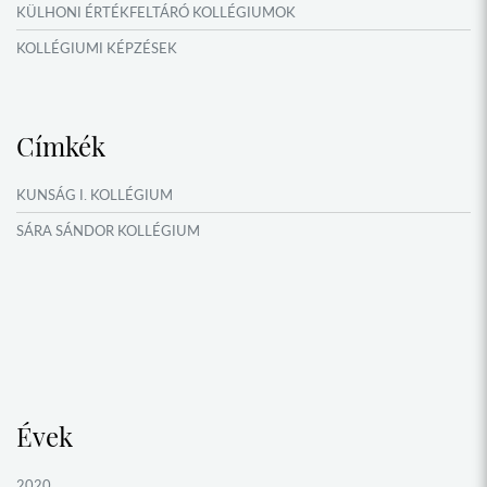
KÜLHONI ÉRTÉKFELTÁRÓ KOLLÉGIUMOK
KOLLÉGIUMI KÉPZÉSEK
KÖSÖNTYŰ NÉPTÁNCCSOPORT
MŰFORDÍTÓ ÉS ORSZÁGISMERETI TÁBOROK
Címkék
NYÁRI TÁBOROK
OKTATÁS, KULTÚRA
KUNSÁG I. KOLLÉGIUM
VERSENYEK, VETÉLKEDŐK
SÁRA SÁNDOR KOLLÉGIUM
NÉPFŐISKOLA HÁLÓZAT ESEMÉNYEI
Évek
2020