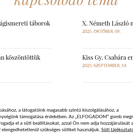
zágismereti táborok
X. Németh László 
2025. OKTÓBER. 09.
án köszöntöttük
Kiss Gy. Csabára 
2025. SZEPTEMBER. 14.
básához, a látogatóink magasabb szintű kiszolgálásához, a
vékenységünk támogatása érdekében. Az „ELFOGADOM” gomb meg
Süti szabályzat
Adatvédelmi nyilatkozat
Jogi nyilatk
adja el a süti beállításokat, azzal Ön nem adja hozzájárulását 
 elengedhetetlenül szükséges sütiket használjuk.
Süti tájékoztat
017 - 2026 NÉPFŐISKOLA ALAPÍTVÁNY, LAKITELEK. MINDEN JOG FENNTAR