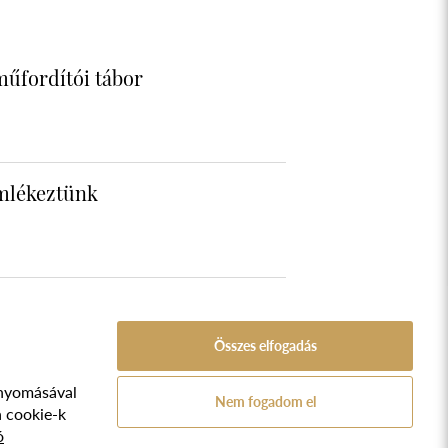
műfordítói tábor
emlékeztünk
Összes elfogadás
nyomásával
A Népfőiskola Alapítvány támogatója:
Nem fogadom el
ozat
a cookie-k
ó
TVA.