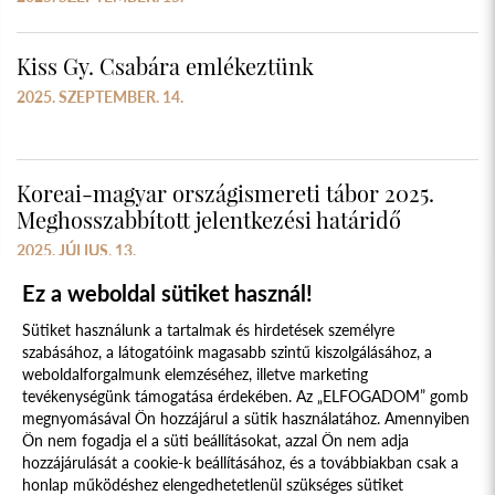
Kiss Gy. Csabára emlékeztünk
2025. SZEPTEMBER. 14.
Koreai-magyar országismereti tábor 2025.
Meghosszabbított jelentkezési határidő
2025. JÚLIUS. 13.
Ez a weboldal sütiket használ!
Sütiket használunk a tartalmak és hirdetések személyre
szabásához, a látogatóink magasabb szintű kiszolgálásához, a
weboldalforgalmunk elemzéséhez, illetve marketing
tevékenységünk támogatása érdekében. Az „ELFOGADOM” gomb
megnyomásával Ön hozzájárul a sütik használatához. Amennyiben
Süti szabályzat
Adatvédelmi nyilatkozat
Ön nem fogadja el a süti beállításokat, azzal Ön nem adja
hozzájárulását a cookie-k beállításához, és a továbbiakban csak a
Jogi nyilatkozat
honlap működéshez elengedhetetlenül szükséges sütiket