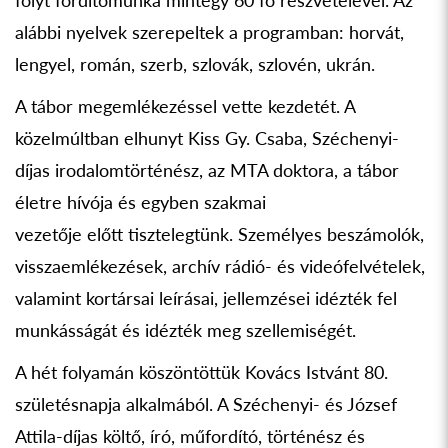
folyt fordítómunka mintegy 60 fő részvételével. Az
alábbi nyelvek szerepeltek a programban: horvát,
lengyel, román, szerb, szlovák, szlovén, ukrán.
A tábor megemlékezéssel vette kezdetét. A
közelmúltban elhunyt Kiss Gy. Csaba, Széchenyi-
díjas irodalomtörténész, az MTA doktora, a tábor
életre hívója és egyben szakmai
vezetője előtt tisztelegtünk. Személyes beszámolók,
visszaemlékezések, archív rádió- és videófelvételek,
valamint kortársai leírásai, jellemzései idézték fel
munkásságát és idézték meg szellemiségét.
A hét folyamán köszöntöttük Kovács Istvánt 80.
születésnapja alkalmából. A Széchenyi- és József
Attila-díjas költő, író, műfordító, történész és