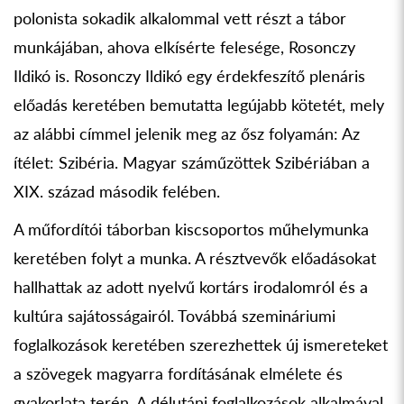
polonista sokadik alkalommal vett részt a tábor
munkájában, ahova elkísérte felesége, Rosonczy
Ildikó is. Rosonczy Ildikó egy érdekfeszítő plenáris
előadás keretében bemutatta legújabb kötetét, mely
az alábbi címmel jelenik meg az ősz folyamán: Az
ítélet: Szibéria. Magyar száműzöttek Szibériában a
XIX. század második felében.
A műfordítói táborban kiscsoportos műhelymunka
keretében folyt a munka. A résztvevők előadásokat
hallhattak az adott nyelvű kortárs irodalomról és a
kultúra sajátosságairól. Továbbá szemináriumi
foglalkozások keretében szerezhettek új ismereteket
a szövegek magyarra fordításának elmélete és
gyakorlata terén. A délutáni foglalkozások alkalmával,