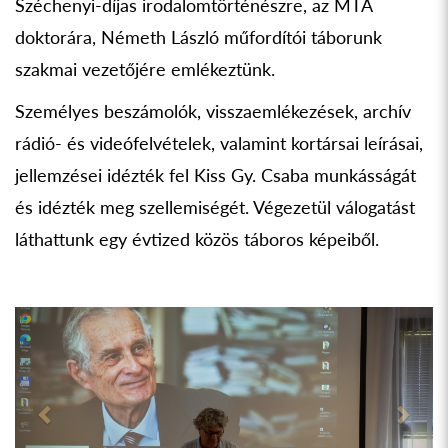
Széchenyi-díjas irodalomtörténészre, az MTA
doktorára, Németh László műfordítói táborunk
szakmai vezetőjére emlékeztünk.
Személyes beszámolók, visszaemlékezések, archív
rádió- és videófelvételek, valamint kortársai leírásai,
jellemzései idézték fel Kiss Gy. Csaba munkásságát
és idézték meg szellemiségét. Végezetül válogatást
láthattunk egy évtized közös táboros képeiből.
Previous
Next