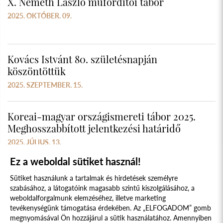
X. Németh László műfordítói tábor
2025. OKTÓBER. 09.
Kovács Istvánt 80. születésnapján
köszöntöttük
2025. SZEPTEMBER. 15.
Koreai-magyar országismereti tábor 2025.
Meghosszabbított jelentkezési határidő
2025. JÚLIUS. 13.
Ez a weboldal sütiket használ!
Sütiket használunk a tartalmak és hirdetések személyre
szabásához, a látogatóink magasabb szintű kiszolgálásához, a
weboldalforgalmunk elemzéséhez, illetve marketing
tevékenységünk támogatása érdekében. Az „ELFOGADOM” gomb
megnyomásával Ön hozzájárul a sütik használatához. Amennyiben