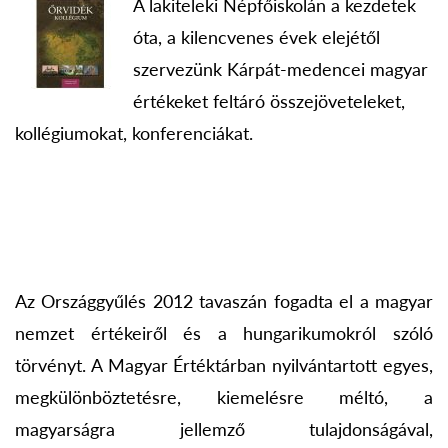
A lakiteleki Népfőiskolán a kezdetek
óta, a kilencvenes évek elejétől
szervezünk Kárpát-medencei magyar
értékeket feltáró összejöveteleket,
kollégiumokat, konferenciákat.
Az Országgyűlés 2012 tavaszán fogadta el a magyar
nemzet értékeiről és a hungarikumokról szóló
törvényt. A Magyar Értéktárban nyilvántartott egyes,
megkülönböztetésre, kiemelésre méltó, a
magyarságra jellemző tulajdonságával,