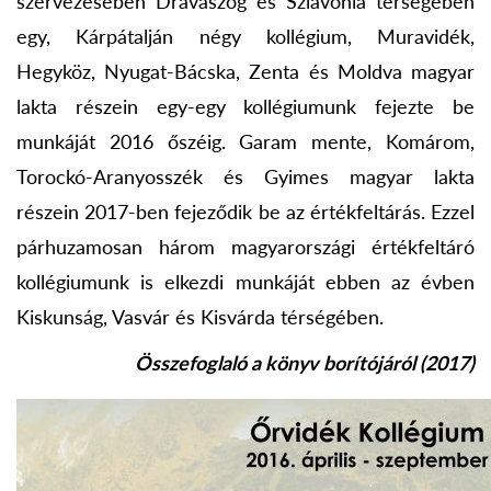
szervezésében Drávaszög és Szlavónia térségében
egy, Kárpátalján négy kollégium, Muravidék,
Hegyköz, Nyugat-Bácska, Zenta és Moldva magyar
lakta részein egy-egy kollégiumunk fejezte be
munkáját 2016 őszéig. Garam mente, Komárom,
Torockó-Aranyosszék és Gyimes magyar lakta
részein 2017-ben fejeződik be az értékfeltárás. Ezzel
párhuzamosan három magyarországi értékfeltáró
kollégiumunk is elkezdi munkáját ebben az évben
Kiskunság, Vasvár és Kisvárda térségében.
Összefoglaló a könyv borítójáról (2017)