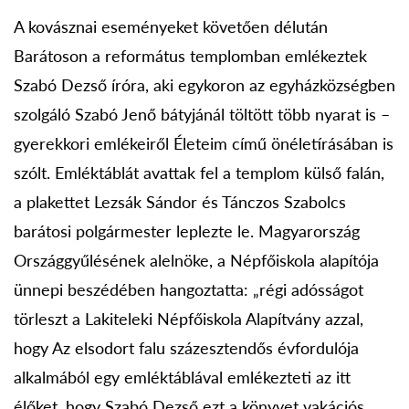
A kovásznai eseményeket követően délután
Barátoson a református templomban emlékeztek
Szabó Dezső íróra, aki egykoron az egyházközségben
szolgáló Szabó Jenő bátyjánál töltött több nyarat is –
gyerekkori emlékeiről Életeim című önéletírásában is
szólt. Emléktáblát avattak fel a templom külső falán,
a plakettet Lezsák Sándor és Tánczos Szabolcs
barátosi polgármester leplezte le. Magyarország
Országgyűlésének alelnöke, a Népfőiskola alapítója
ünnepi beszédében hangoztatta: „régi adósságot
törleszt a Lakiteleki Népfőiskola Alapítvány azzal,
hogy Az elsodort falu százesztendős évfordulója
alkalmából egy emléktáblával emlékezteti az itt
élőket, hogy Szabó Dezső ezt a könyvet vakációs