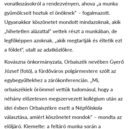
vonatkozásokról a rendezvényen, ahova „a munka
gyümölcseit hoztuk el önöknek” – fogalmazott.
Ugyanakkor köszönetet mondott mindazoknak, akik
„hihetetlen alázattal” vettek részt a munkában, de
legfőképpen azoknak, „akik megtartják és éltetik ezt
a földet”, utalt az adatközlőkre.
Kovászna önkormányzata, Orbaiszék nevében Gyerő
József (fotó), a fürdőváros polgármestere szólt az
egybegyűltekhez a zárókonferencián. „Mi,
orbaiszékiek örömmel vettük tudomásul, hogy a
néhány előzetesen megszervezett kollégium után az
idei évben Orbaiszékre esett a Népfőiskola
választása, amiért köszönetet mondok” – mondta az
elöljáró. Kiemelte: a feltáró munka során a