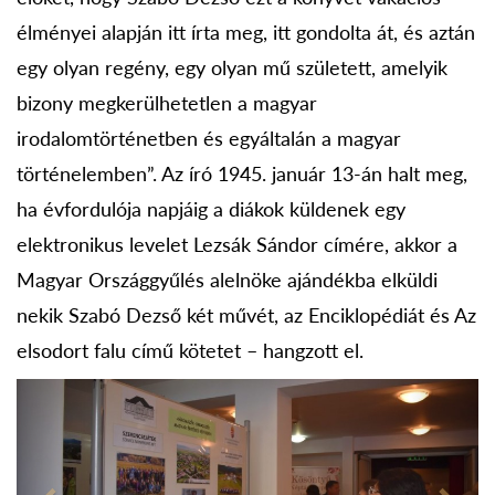
élményei alapján itt írta meg, itt gondolta át, és aztán
egy olyan regény, egy olyan mű született, amelyik
bizony megkerülhetetlen a magyar
irodalomtörténetben és egyáltalán a magyar
történelemben”. Az író 1945. január 13-án halt meg,
ha évfordulója napjáig a diákok küldenek egy
elektronikus levelet Lezsák Sándor címére, akkor a
Magyar Országgyűlés alelnöke ajándékba elküldi
nekik Szabó Dezső két művét, az Enciklopédiát és Az
elsodort falu című kötetet – hangzott el.
Previous
Next