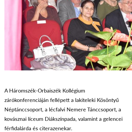
A Háromszék-Orbaiszék Kollégium
zárókonferenciáján fellépett a lakiteleki Kösöntyű
Néptánccsoport, a lécfalvi Nemere Tánccsoport, a
kovásznai líceum Diákszínpada, valamint a gelencei
férfidalárda és citerazenekar.