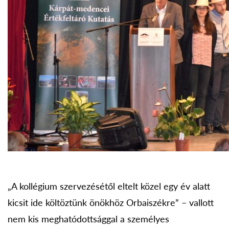
„A kollégium szervezésétől eltelt közel egy év alatt
kicsit ide költöztünk önökhöz Orbaiszékre” – vallott
nem kis meghatódottsággal a személyes