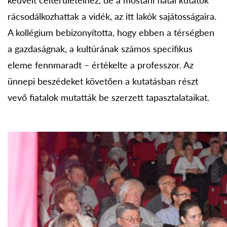
kedvelt célterületeihez, de a mostani fiatal kutatók
rácsodálkozhattak a vidék, az itt lakók sajátosságaira.
A kollégium bebizonyította, hogy ebben a térségben
a gazdaságnak, a kultúrának számos specifikus
eleme fennmaradt – értékelte a professzor. Az
ünnepi beszédeket követően a kutatásban részt
vevő fiatalok mutatták be szerzett tapasztalataikat.