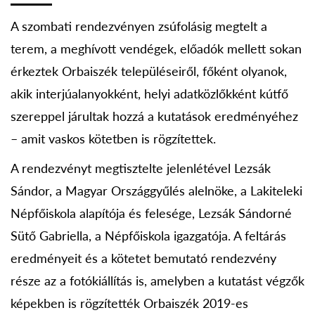
A szombati rendezvényen zsúfolásig megtelt a
terem, a meghívott vendégek, előadók mellett sokan
érkeztek Orbaiszék településeiről, főként olyanok,
akik interjúalanyokként, helyi adatközlőkként kútfő
szereppel járultak hozzá a kutatások eredményéhez
– amit vaskos kötetben is rögzítettek.
A rendezvényt megtisztelte jelenlétével Lezsák
Sándor, a Magyar Országgyűlés alelnöke, a Lakiteleki
Népfőiskola alapítója és felesége, Lezsák Sándorné
Sütő Gabriella, a Népfőiskola igazgatója. A feltárás
eredményeit és a kötetet bemutató rendezvény
része az a fotókiállítás is, amelyben a kutatást végzők
képekben is rögzítették Orbaiszék 2019-es