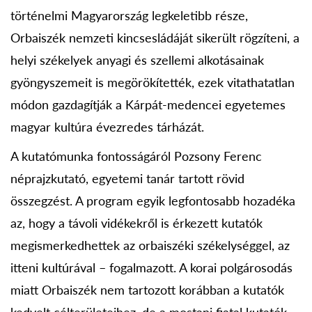
történelmi Magyarország legkeletibb része,
Orbaiszék nemzeti kincsesládáját sikerült rögzíteni, a
helyi székelyek anyagi és szellemi alkotásainak
gyöngyszemeit is megörökítették, ezek vitathatatlan
módon gazdagítják a Kárpát-medencei egyetemes
magyar kultúra évezredes tárházát.
A kutatómunka fontosságáról Pozsony Ferenc
néprajzkutató, egyetemi tanár tartott rövid
összegzést. A program egyik legfontosabb hozadéka
az, hogy a távoli vidékekről is érkezett kutatók
megismerkedhettek az orbaiszéki székelységgel, az
itteni kultúrával – fogalmazott. A korai polgárosodás
miatt Orbaiszék nem tartozott korábban a kutatók