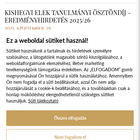
KISHEGYI ELEK TANULMÁNYI ÖSZTÖNDÍJ -
EREDMÉNYHIRDETÉS 2025/26
2025. SZEPTEMBER. 29.
Ez a weboldal sütiket használ!
Sütiket használunk a tartalmak és hirdetések személyre
szabásához, a látogatóink magasabb szintű kiszolgálásához, a
weboldalforgalmunk elemzéséhez, illetve marketing
tevékenységünk támogatása érdekében. Az „ELFOGADOM” gomb
megnyomásával Ön hozzájárul a sütik használatához. Amennyiben
Süti szabályzat
Adatvédelmi nyilatkozat
Ön nem fogadja el a süti beállításokat, azzal Ön nem adja
hozzájárulását a cookie-k beállításához, és a továbbiakban csak a
Jogi nyilatkozat
honlap működéshez elengedhetetlenül szükséges sütiket
használjuk.
Süti tájékoztató
© 2017 - 2026 NÉPFŐISKOLA ALAPÍTVÁNY, LAKITELEK. MINDEN JOG
FENNTARTVA.
DESIGNED & POWERED BY
POSITIVE ADAMSKY
Összes elfogadás
A Népfőiskola Alapítvány támogatója:
Nem fogadom el