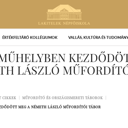
ÉRTÉKFELTÁRÓ KOLLÉGIUMOK
VALLÁS, KULTÚRA ÉS TUDOMÁN
MŰHELYBEN KEZDŐDÖ
TH LÁSZLÓ MŰFORDÍT
T CIKKEK
MŰFORDÍTÓ ÉS ORSZÁGISMERETI TÁBOROK
ZDŐDÖTT MEG A NÉMETH LÁSZLÓ MŰFORDÍTÓI TÁBOR