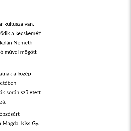
r kultusza van,
ködik a kecskeméti
iskolán Németh
zló művei mögött
hatnak a közép-
eretében
k során született
zá.
Képzésért
h Magda, Kiss Gy.