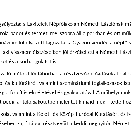
súlyozta: a Lakitelek Népfőiskolán Németh Lászlónak má
 róla padot és termet, mellszobra áll a parkban és ott mű
ázium kihelyezett tagozata is. Gyakori vendég a népfő
a, aki visszaemlékezéseiben jól érzékelteti a Németh Lás
ot és a korhangulatot is.
 zajló műfordítói táborban a résztvevők előadásokat hall
ól és kultúrákról, valamint szemináriumi foglalkozások k
 a fordítás elméletével és gyakorlatával. A műhelymunká
t pedig antológiakötetben jelentetik majd meg - tette hoz
skola, valamint a Kelet- és Közép-Európai Kutatásért és 
ésében zajló tábor résztvevőit a keddi megnyitón Német