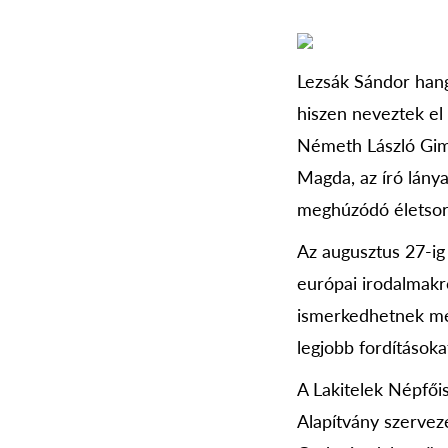
Lezsák Sándor hang
hiszen neveztek el
Németh László Gimn
Magda, az író lány
meghúzódó életsors
Az augusztus 27-ig
európai irodalmakr
ismerkedhetnek meg
legjobb fordításoka
A Lakitelek Népfői
Alapítvány szervez