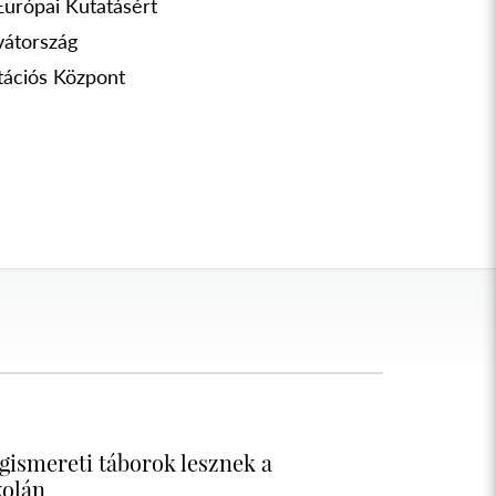
Európai Kutatásért
vátország
tációs Központ
gismereti táborok lesznek a
kolán