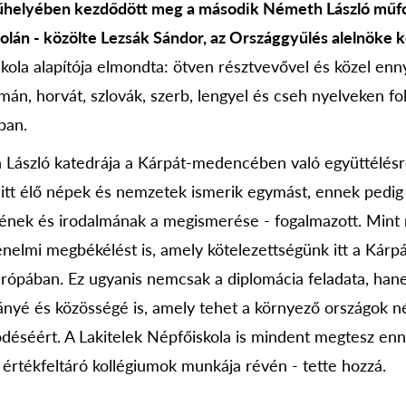
űhelyében kezdődött meg a második Németh László műfor
olán - közölte Lezsák Sándor, az Országgyűlés alelnöke 
skola alapítója elmondta: ötven résztvevővel és közel en
mán, horvát, szlovák, szerb, lengyel és cseh nyelveken fo
ban.
László katedrája a Kárpát-medencében való együttélésről
z itt élő népek és nemzetek ismerik egymást, ennek pedig
ének és irodalmának a megismerése - fogalmazott. Mint
rténelmi megbékélést is, amely kötelezettségünk itt a Ká
rópában. Ez ugyanis nemcsak a diplomácia feladata, ha
ványé és közösségé is, amely tehet a környező országok n
déséért. A Lakitelek Népfőiskola is mindent megtesz en
 értékfeltáró kollégiumok munkája révén - tette hozzá.