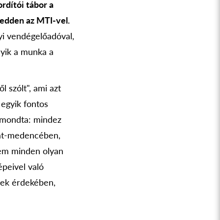
dítói tábor a
kedden az MTI-vel.
nyi vendégelőadóval,
lyik a munka a
 szólt", ami azt
 egyik fontos
 mondta: mindez
rpát-medencében,
nem minden olyan
épeivel való
nek érdekében,