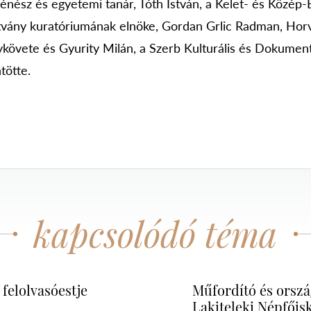
énész és egyetemi tanár, Tóth István, a Kelet- és Közép-
tvány kuratóriumának elnöke, Gordan Grlic Radman, Hor
követe és Gyurity Milán, a Szerb Kulturális és Dokumen
tötte.
kapcsolódó téma
felolvasóestje
Műfordító és orszá
Lakiteleki Népfőis