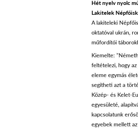
Hét nyelv nyolc m
Lakitelek Népfőisk
A lakiteleki Népfői
oktatóval ukrán, ro
műfordítói táborok
Kiemelte: "Németh 
feltételezi, hogy a
eleme egymás élet
segítheti azt a tö
Közép- és Kelet-Eu
egyesületé, alapít
kapcsolatunk erősö
egyebek mellett az