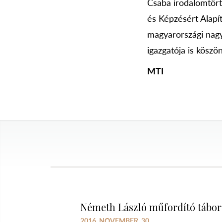
Csaba irodalomtört
és Képzésért Alapí
magyarországi nagy
igazgatója is köszön
MTI
Németh László műfordító tábor 
2016. NOVEMBER. 30.