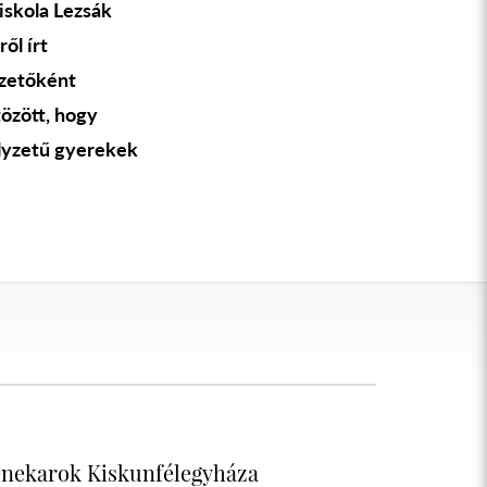
iskola Lezsák
ől írt
ezetőként
tözött, hogy
elyzetű gyerekek
enekarok Kiskunfélegyháza