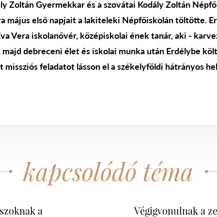
y Zoltán Gyermekkar és a szovátai Kodály Zoltán Népfő
május első napjait a lakiteleki Népfőiskolán töltötte. Err
a Vera iskolanővér, középiskolai ének tanár, aki - karv
, majd debreceni élet és iskolai munka után Erdélybe köl
 missziós feladatot lásson el a székelyföldi hátrányos h
kapcsolódó téma
ászoknak a
Végigvonulnak a z