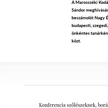
A Marosszéki Kodál
Sándor meghívására 
beszámolót Nagy Év
budapesti, szegedi
önkéntes tanárként
közt.
Konferencia szőlészeknek, bor