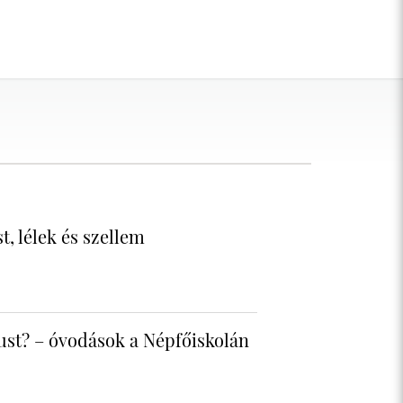
, lélek és szellem
ust? – óvodások a Népfőiskolán