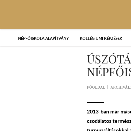
NÉPFŐISKOLA ALAPÍTVÁNY
KOLLÉGIUMI KÉPZÉSEK
ÚSZÓTÁ
NÉPFŐI
FŐOLDAL
ARCHIVÁL
2013-ban már másod
csodálatos termész
turnusváltásokkal 