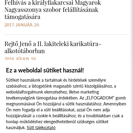
Felhívás a királyfiakarcsai Magyarok
Nagyasszonya szobor felállításának
támogatására
2017. JANUÁR. 24.
Rejtő Jenő a II. lakiteleki karikatúra-
alkotótáborban
2018. JÚLIUS. 18.
Ez a weboldal sütiket használ!
Sütiket használunk a tartalmak és hirdetések személyre
szabásához, a látogatóink magasabb szintű kiszolgálásához, a
weboldalforgalmunk elemzéséhez, illetve marketing
tevékenységünk támogatása érdekében. Az „ELFOGADOM” gomb
megnyomásával Ön hozzájárul a sütik használatához. Amennyiben
Süti szabályzat
Adatvédelmi nyilatkozat
Ön nem fogadja el a süti beállításokat, azzal Ön nem adja
hozzájárulását a cookie-k beállításához, és a továbbiakban csak a
Jogi nyilatkozat
honlap működéshez elengedhetetlenül szükséges sütiket
használjuk.
Süti tájékoztató
© 2017 - 2026 NÉPFŐISKOLA ALAPÍTVÁNY, LAKITELEK. MINDEN JOG