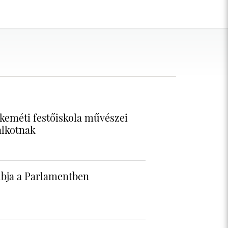
keméti festőiskola művészei
alkotnak
bja a Parlamentben