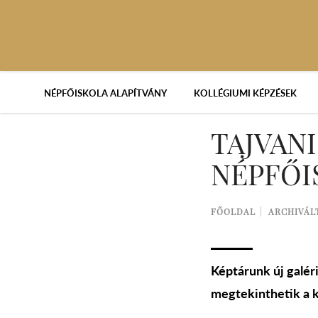
NÉPFŐISKOLA ALAPÍTVÁNY
KOLLÉGIUMI KÉPZÉSEK
TAJVAN
NÉPFŐI
FŐOLDAL
ARCHIVÁL
Képtárunk új galér
megtekinthetik a 