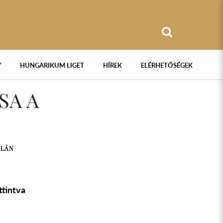
Y
HUNGARIKUM LIGET
HÍREK
ELÉRHETŐSÉGEK
SA A
OLÁN
ttintva