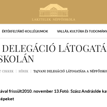
ÉRTÉKFELTÁRÓ KOLLÉGIUMOK
VALLÁS, KULTÚRA ÉS TUDOMÁN
I DELEGÁCIÓ LÁTOGATÁ
SKOLÁN
T CIKKEK
HÍREK
TAJVANI DELEGÁCIÓ LÁTOGATÁSA A NÉPFŐISK
iával frissült2010. november 13.Fotó: Szász AndrásIde ka
képeket