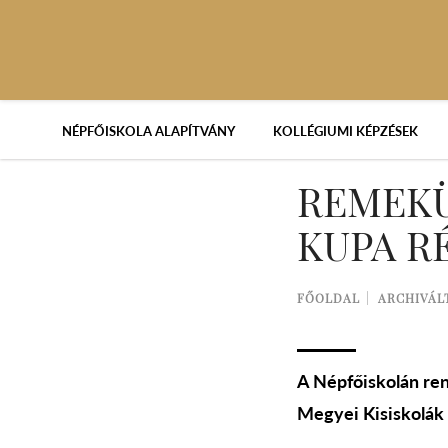
NÉPFŐISKOLA ALAPÍTVÁNY
KOLLÉGIUMI KÉPZÉSEK
REMEKÜ
KUPA R
FŐOLDAL
ARCHIVÁL
A Népfőiskolán ren
Megyei Kisiskolák