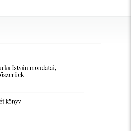
urka István mondatai,
dőszerűek
két könyv