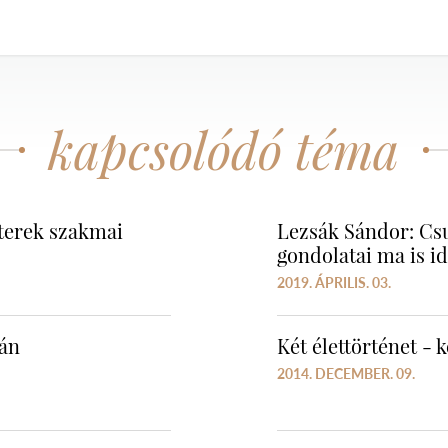
kapcsolódó téma
terek szakmai
Lezsák Sándor: Cs
gondolatai ma is i
2019. ÁPRILIS. 03.
lán
Két élettörténet - 
2014. DECEMBER. 09.