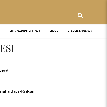
Y
HUNGARIKUM LIGET
HÍREK
ELÉRHETŐSÉGEK
ESI
TVEVŐI
rnát a Bács-Kiskun