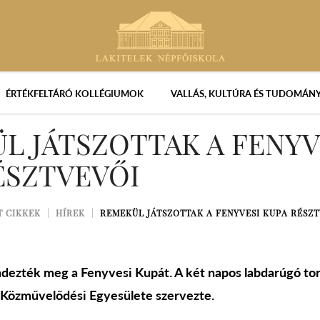
ÉRTÉKFELTÁRÓ KOLLÉGIUMOK
VALLÁS, KULTÚRA ÉS TUDOMÁN
L JÁTSZOTTAK A FENYV
ÉSZTVEVŐI
T CIKKEK
HÍREK
REMEKÜL JÁTSZOTTAK A FENYVESI KUPA RÉSZ
dezték meg a Fenyvesi Kupát. A két napos labdarúgó to
 Közművelődési Egyesülete szervezte.