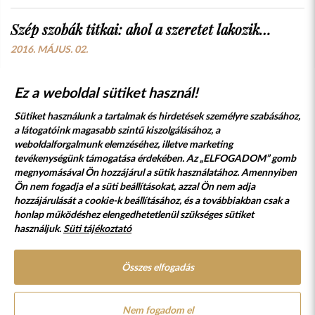
Szép szobák titkai: ahol a szeretet lakozik…
2016. MÁJUS. 02.
Ez a weboldal sütiket használ!
Sütiket használunk a tartalmak és hirdetések személyre szabásához,
a látogatóink magasabb szintű kiszolgálásához, a
weboldalforgalmunk elemzéséhez, illetve marketing
tevékenységünk támogatása érdekében. Az „ELFOGADOM” gomb
megnyomásával Ön hozzájárul a sütik használatához. Amennyiben
Süti szabályzat
Adatvédelmi nyilatkozat
Ön nem fogadja el a süti beállításokat, azzal Ön nem adja
hozzájárulását a cookie-k beállításához, és a továbbiakban csak a
Jogi nyilatkozat
honlap működéshez elengedhetetlenül szükséges sütiket
használjuk.
Süti tájékoztató
© 2017 - 2026 NÉPFŐISKOLA ALAPÍTVÁNY, LAKITELEK. MINDEN JOG
FENNTARTVA.
DESIGNED & POWERED BY
POSITIVE ADAMSKY
Összes elfogadás
A Népfőiskola Alapítvány támogatója:
Nem fogadom el