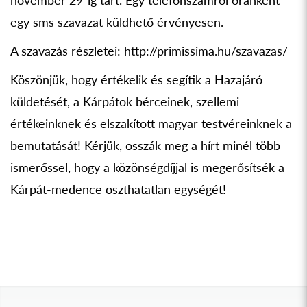
november 29-ig tart. Egy telefonszámról óránként
egy sms szavazat küldhető érvényesen.
A szavazás részletei: http://primissima.hu/szavazas/
Köszönjük, hogy értékelik és segítik a Hazajáró
küldetését, a Kárpátok bérceinek, szellemi
értékeinknek és elszakított magyar testvéreinknek a
bemutatását! Kérjük, osszák meg a hírt minél több
ismerőssel, hogy a közönségdíjjal is megerősítsék a
Kárpát-medence oszthatatlan egységét!