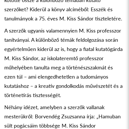
kötötte össze a különböző témában kutató
szerzőket? Kiderül a könyv alcíméből: Esszék és
tanulmányok a 75. éves M. Kiss Sándor tiszteletére.
A szerzők ugyanis valamennyien M. Kiss professzor
tanítványai. A különböző témák feldolgozása során
egyértelműen kiderül az is, hogy a fiatal kutatógárda
M. Kiss Sándor, az iskolateremtő professzor
műhelyében tanulta meg a történészszakmát és
ezen túl – ami elengedhetetlen a tudományos
kutatáshoz – a kreatív gondolkodás művészetét és a
történetírás tisztességét.
Néhány idézet, amelyben a szerzők vallanak
mesterükről: Borvendég Zsuzsanna írja: „Hamuban
sült pogácsáim többsége M. Kiss Sándor