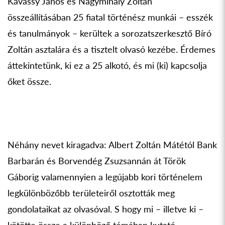
Kávássy János és Nagymihály Zoltán
összeállításában 25 fiatal történész munkái – esszék
és tanulmányok – kerültek a sorozatszerkesztő Bíró
Zoltán asztalára és a tisztelt olvasó kezébe. Érdemes
áttekintetünk, ki ez a 25 alkotó, és mi (ki) kapcsolja
őket össze.
Néhány nevet kiragadva: Albert Zoltán Mátétól Bank
Barbarán és Borvendég Zsuzsannán át Török
Gáborig valamennyien a legújabb kori történelem
legkülönbözőbb területeiről osztották meg
gondolataikat az olvasóval. S hogy mi – illetve ki –