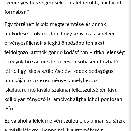
személyes beszélgetésekben átélhetőbb, mint írott
formában.”
Egy történeti iskola megteremtése és annak
működése – oly módon, hogy az iskola alapelvei
érvényesüljenek a legkülönbözőbb témákat
feldolgozó kutatók gondolkodásában – ritka jelenség,
s tegyük hozzá, mesterségesen sohasem hozható
létre. Egy iskola születése évtizedek pedagógusi
munkájának az eredménye, amelyhez az
iskolateremtő kiváló szakmai felkészültségén kívül
kell olyan tényező is, amelyet aligha lehet pontosan
leírni.
Ez valahol a lélek mélyén születik, és onnan sugárzik
a másik lélekre. Benne rejlik a személyiség