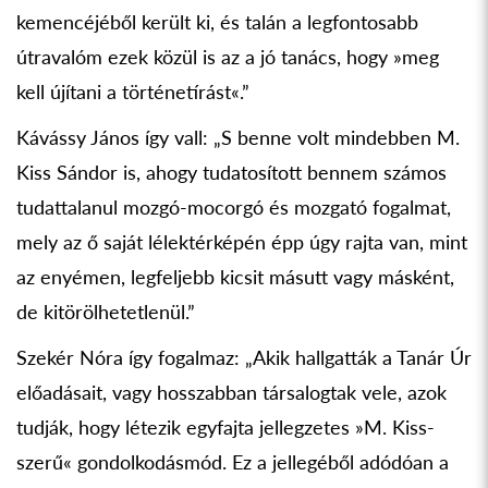
kemencéjéből került ki, és talán a legfontosabb
útravalóm ezek közül is az a jó tanács, hogy »meg
kell újítani a történetírást«.”
Kávássy János így vall: „S benne volt mindebben M.
Kiss Sándor is, ahogy tudatosított bennem számos
tudattalanul mozgó-mocorgó és mozgató fogalmat,
mely az ő saját lélektérképén épp úgy rajta van, mint
az enyémen, legfeljebb kicsit másutt vagy másként,
de kitörölhetetlenül.”
Szekér Nóra így fogalmaz: „Akik hallgatták a Tanár Úr
előadásait, vagy hosszabban társalogtak vele, azok
tudják, hogy létezik egyfajta jellegzetes »M. Kiss-
szerű« gondolkodásmód. Ez a jellegéből adódóan a