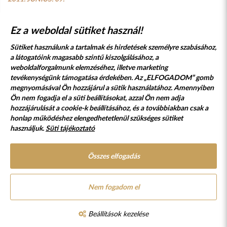
Ez a weboldal sütiket használ!
Sütiket használunk a tartalmak és hirdetések személyre szabásához,
a látogatóink magasabb szintű kiszolgálásához, a
weboldalforgalmunk elemzéséhez, illetve marketing
tevékenységünk támogatása érdekében. Az „ELFOGADOM” gomb
megnyomásával Ön hozzájárul a sütik használatához. Amennyiben
Süti szabályzat
Adatvédelmi nyilatkozat
Ön nem fogadja el a süti beállításokat, azzal Ön nem adja
hozzájárulását a cookie-k beállításához, és a továbbiakban csak a
Jogi nyilatkozat
honlap működéshez elengedhetetlenül szükséges sütiket
használjuk.
Süti tájékoztató
© 2017 - 2026 NÉPFŐISKOLA ALAPÍTVÁNY, LAKITELEK. MINDEN JOG
FENNTARTVA.
DESIGNED & POWERED BY
POSITIVE ADAMSKY
Összes elfogadás
A Népfőiskola Alapítvány támogatója:
Nem fogadom el
Beállítások kezelése