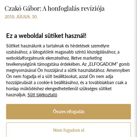
Czakó Gábor: A honfoglalás revíziója
2018. JÚLIUS. 30.
Ez a weboldal sütiket használ!
Sütiket használunk a tartalmak és hirdetések személyre
szabásához, a látogatóink magasabb szintű kiszolgálásához, a
weboldalforgalmunk elemzéséhez, illetve marketing
tevékenységünk támogatása érdekében. Az „ELFOGADOM” gomb
megnyomásával Ön hozzájárul a sütik használatához. Amennyiben
Süti szabályzat
Adatvédelmi nyilatkozat
Ön nem fogadja el a süti beállításokat, azzal Ön nem adja
hozzájárulását a cookie-k beállításához, és a továbbiakban csak a
Jogi nyilatkozat
honlap működéshez elengedhetetlenül szükséges sütiket
használjuk.
Süti tájékoztató
© 2017 - 2026 NÉPFŐISKOLA ALAPÍTVÁNY, LAKITELEK. MINDEN JOG
FENNTARTVA.
DESIGNED & POWERED BY
POSITIVE ADAMSKY
Összes elfogadás
A Népfőiskola Alapítvány támogatója:
Nem fogadom el