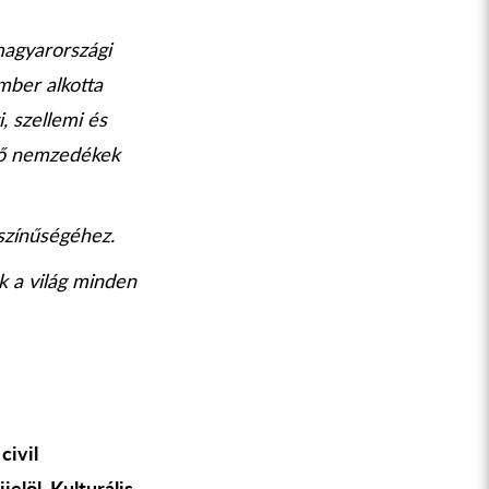
magyarországi
mber alkotta
, szellemi és
övő nemzedékek
színűségéhez.
k a világ minden
civil
elöl. Kulturális