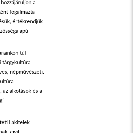
 hozzájáruljon a
ént fogalmazta
ésük, értékrendjük
özösségalapú
rainkon túl
 tárgykultúra
űves, népművészeti,
ultúra
 az alkotások és a
gi
eti
Lakitelek
ak, civil