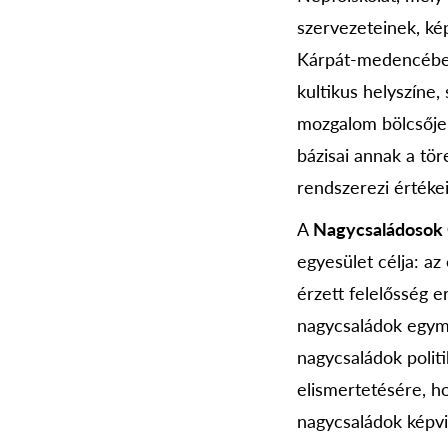
szervezeteinek, kép
Kárpát-medencében.
kultikus helyszíne,
mozgalom bölcsője. 
bázisai annak a tör
rendszerezi értékei
A
Nagycsaládosok 
egyesület célja: az
érzett felelősség e
nagycsaládok egymá
nagycsaládok polit
elismertetésére, h
nagycsaládok képvi