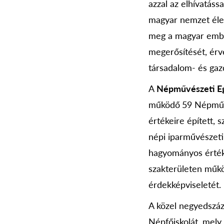
azzal az elhívatáss
magyar nemzet éle
meg a magyar ember
megerősítését, érv
társadalom- és gazd
A
Népművészeti Eg
működő
59 Népművé
értékeire épített,
népi iparművészeti
hagyományos értéke
szakterületen műkö
érdekképviseletét.
A közel negyedszáz
Népfőiskolát, mely 