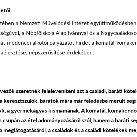
etői:
retében a Nemzeti Művelődési Intézet együttműködésbe
ségével, a Népfőiskola Alapítvánnyal és a Nagycsaládos
át-medencei alkotói pályázatot hirdet a komatál-komake
aélesztése, népszerűsítése érdekében.
rvezők szeretnék feleleveníteni azt a családi, baráti kö
a keresztszülők, barátok mára már feledésbe merült seg
knak, a gyermekágyas kismamának. A komatál, komakendő
 csupán az étel adományozásáról szól, hanem a baráti seg
 meglátogatásáról, a családok és a családi kötelékek meg