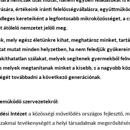
ára, értékeink iránti felelősségvállalásra, együttműkö
dleges kereteiként a legfontosabb mikroközösséget, a cs
 átölelő nemzetet jelöli meg.
ék, mely egész életünkre kihat, meghatároz minket, tartás
tat mutat minden helyzetben, ha nem feledjük gyökerein
zakíthatatlan szálakat, melyek segítenek gyermekből feln
 s melyek megtanítanak minket a kisebb, s a nagyobb kö
kségét továbbadni a következő generációnak.
reműködő szervezetekről:
ési Intézet
a közösségi művelődés országos fejlesztő, m
zakmai tevékenységét a helyi társadalmak megerősítésén