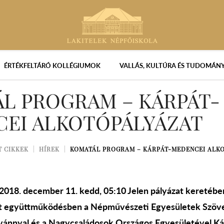
ÉRTÉKFELTÁRÓ KOLLÉGIUMOK
VALLÁS, KULTÚRA ÉS TUDOMÁN
L PROGRAM – KÁRPÁT-
EI ALKOTÓPÁLYÁZAT
T CIKKEK
HÍREK
KOMATÁL PROGRAM – KÁRPÁT-MEDENCEI ALK
 2018. december 11. kedd, 05:10 Jelen pályázat keretéb
t együttműködésben a Népművészeti Egyesületek Szöve
tvánnyal és a Nagycsaládosok Országos Egyesületével K