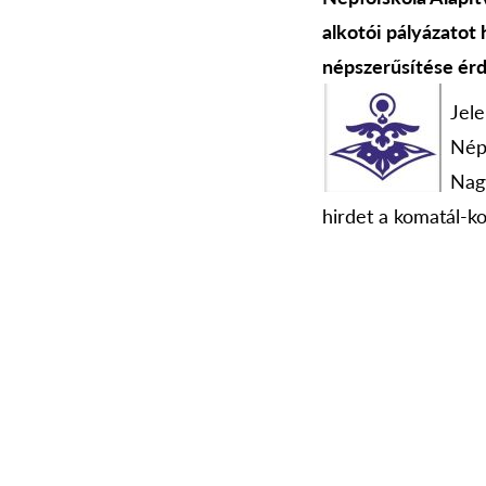
alkotói pályázato
népszerűsítése ér
Jel
Nép
Nag
hirdet a komatál-