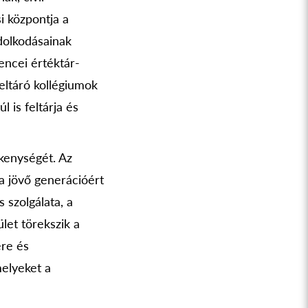
i központja a
dolkodásainak
encei értéktár-
feltáró kollégiumok
 is feltárja és
ékenységét. Az
 a jövő generációért
 szolgálata, a
let törekszik a
ére és
melyeket a