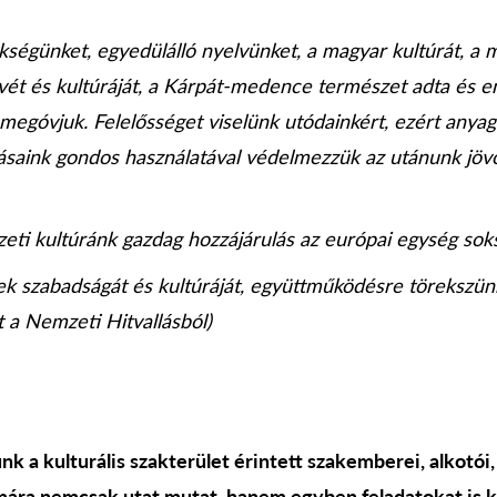
ökségünket, egyedülálló nyelvünket, a magyar kultúrát, a 
ét és kultúráját, a Kárpát-medence természet adta és e
 megóvjuk. Felelősséget viselünk utódainkért, ezért anyagi
rásaink gondos használatával védelmezzük az utánunk j
eti kultúránk gazdag hozzájárulás az európai egység sok
ek szabadságát és kultúráját, együttműködésre törekszün
t a Nemzeti Hitvallásból)
k a kulturális szakterület érintett szakemberei, alkotói, 
ára nemcsak utat mutat, hanem egyben feladatokat is kij