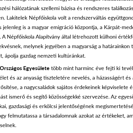
zési hálózatának szellemi bázisa és rendszeres találkozás
 Lakitelek Népfőiskola volt a rendszerváltás együttgon
 s jelenleg is a magyar emigráció központja, a Kárpát-med
A Népfőiskola Alapítvány által létrehozott külhoni érték
ekvésnek, melynek jegyében a magyarság a határainkon túl
t, ápolja gazdag nemzeti kultúránkat.
Országos Egyesülete
több mint harminc éve fejti ki tev
 élet és az anyaság tiszteletére nevelés, a házasságért és
rősítése, a nagycsaládok sajátos érdekeinek képviselete és
st ismerő és segítő közösségekké szervezése. Az egyesü
ikai, gazdasági és erkölcsi jelentőségének megismertetés
ogy felmutatassa a társadalomnak azokat az értékeket, a
selnek.