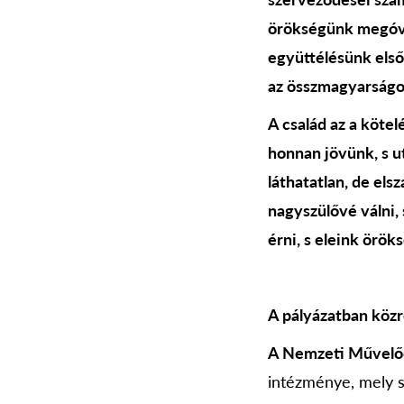
örökségünk megóvás
együttélésünk első
az összmagyarságot
A család az a kötel
honnan jövünk, s u
láthatatlan, de els
nagyszülővé válni,
érni, s eleink örö
A pályázatban köz
A Nemzeti Művelőd
intézménye, mely s