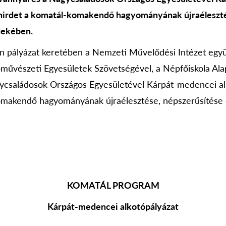
t hirdet a komatál-komakendő hagyományának újraéleszt
dekében.
en pályázat keretében a Nemzeti Művelődési Intézet eg
művészeti Egyesületek Szövetségével, a Népfőiskola Alap
ycsaládosok Országos Egyesületével Kárpát-medencei alk
komakendő hagyományának újraélesztése, népszerűsítése
KOMATÁL PROGRAM
Kárpát-medencei alkotópályázat