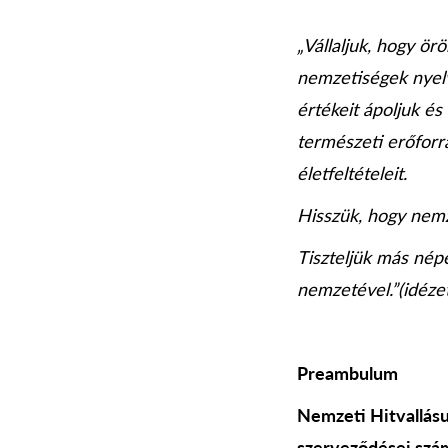
„Vállaljuk, hogy ör
nemzetiségek nyelv
értékeit ápoljuk és
természeti erőfor
életfeltételeit.
Hisszük, hogy nemz
Tiszteljük más nép
nemzetével.”(idéze
Preambulum
Nemzeti Hitvallásun
szerveződései szám