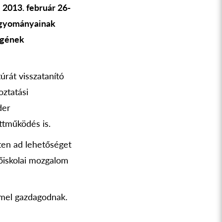
2013. február 26-
hagyományainak
égének
úrát visszatanító
oztatási
der
ttműködés is.
ten ad lehetőséget
őiskolai mozgalom
mel gazdagodnak.