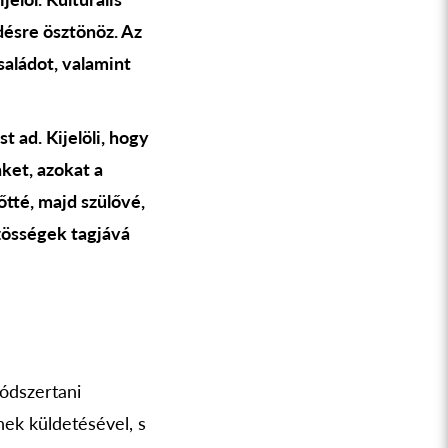
désre ösztönöz. Az
aládot, valamint
t ad. Kijelöli, hogy
ket, azokat a
őtté, majd szülővé,
zösségek tagjává
ódszertani
ek küldetésével, s