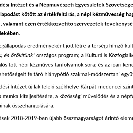
ési Intézet és a Népművészeti Egyesületek Szövetsége 
llapodást kötött az értékfeltárás, a népi kézművesség 
se, valamint ezen értékközvetítő szervezetek tevékenys
dekében.
gállapodás eredményeként jött létre a térségi hímző kult
, és örökítünk”
országos program; a Kulturális Közfoglalk
sított népi kézműves tanfolyamok sora; és az ipari ken
lehetőségeit feltáró hiánypótló szakmai-módszertani együ
si Intézet új lakiteleki székhelye Kárpát-medencei szin
 munka kiteljesítésére, a közösségi művelődés és a népf
ainak összehangolására.
sek 2018-2019-ben újabb összmagyarságot érintő elem