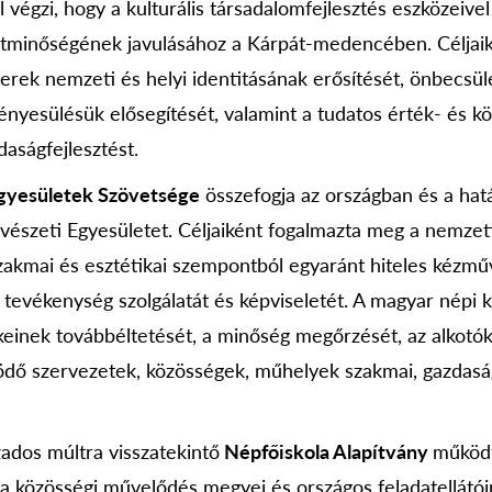
al végzi, hogy a kulturális társadalomfejlesztés eszközeivel
tminőségének javulásához a Kárpát-medencében. Céljaik
ek nemzeti és helyi identitásának erősítését, önbecsül
ényesülésük elősegítését, valamint a tudatos érték- és k
aságfejlesztést.
yesületek Szövetsége
összefogja az országban és a hatá
szeti Egyesületet. Céljaiként fogalmazta meg a nemzeti
 szakmai és esztétikai szempontból egyaránt hiteles kézm
 tevékenység szolgálatát és képviseletét. A magyar népi k
inek továbbéltetését, a minőség megőrzését, az alkotók,
dő szervezetek, közösségek, műhelyek szakmai, gazdasá
ados múltra visszatekintő
Népfőiskola Alapítvány
működt
a közösségi művelődés megyei és országos feladatellátóin