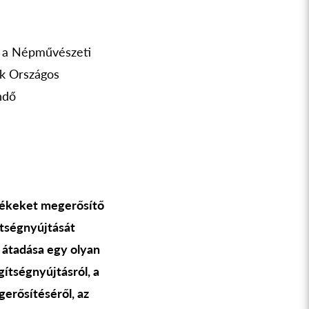
n a Népművészeti
ok Országos
ndő
telékeket megerősítő
ítségnyújtását
 átadása egy olyan
ítségnyújtásról, a
erősítéséről, az