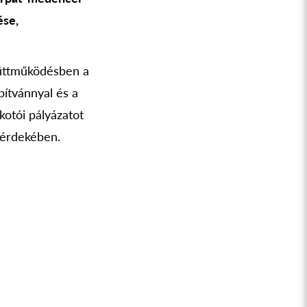
ése,
yüttműködésben a
ítvánnyal és a
otói pályázatot
 érdekében.