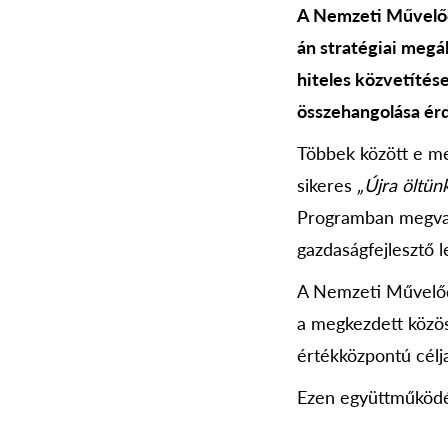
A Nemzeti Művelőd
án stratégiai megá
hiteles közvetíté
összehangolása ér
Többek között e me
sikeres
„Újra öltünk
Programban megvaló
gazdaságfejlesztő 
A Nemzeti Művelődé
a megkezdett közös
értékközpontú célj
Ezen együttműködé