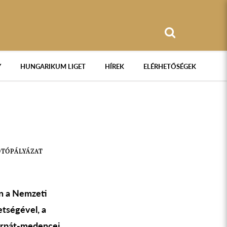
Y
HUNGARIKUM LIGET
HÍREK
ELÉRHETŐSÉGEK
OTÓPÁLYÁZAT
en a Nemzeti
tségével, a
árpát-medencei