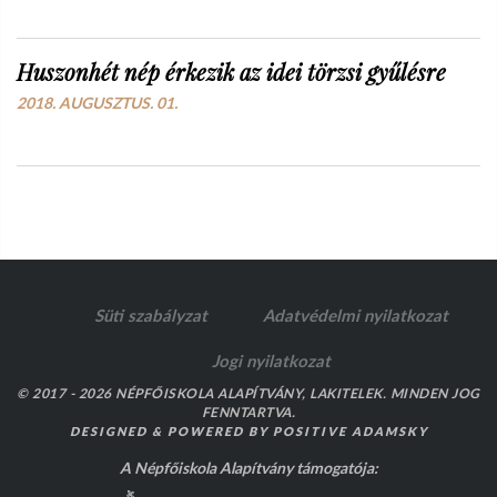
Huszonhét nép érkezik az idei törzsi gyűlésre
2018. AUGUSZTUS. 01.
Süti szabályzat
Adatvédelmi nyilatkozat
Jogi nyilatkozat
© 2017 - 2026 NÉPFŐISKOLA ALAPÍTVÁNY, LAKITELEK. MINDEN JOG
FENNTARTVA.
DESIGNED & POWERED BY
POSITIVE ADAMSKY
A Népfőiskola Alapítvány támogatója: