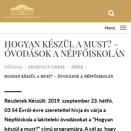
Menü
HOGYAN KÉSZÜL A MUST? –
ÓVODÁSOK A NÉPFŐISKOLÁN
FŐOLDAL
ARCHIVÁLT CIKKEK
HÍREK
HOGYAN KÉSZÜL A MUST? – ÓVODÁSOK A NÉPFŐISKOLÁN
Részletek Készült: 2019. szeptember 23. hétfő,
03:54 Évről-évre szeretettel hívja és várja a
Népfőiskola a lakiteleki óvodásokat a ”Hogyan
készül a must?” című programjára. A cél az, hogy