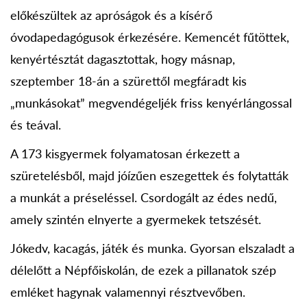
előkészültek az apróságok és a kísérő
óvodapedagógusok érkezésére. Kemencét fűtöttek,
kenyértésztát dagasztottak, hogy másnap,
szeptember 18-án a szürettől megfáradt kis
„munkásokat” megvendégeljék friss kenyérlángossal
és teával.
A 173 kisgyermek folyamatosan érkezett a
szüretelésből, majd jóízűen eszegettek és folytatták
a munkát a préseléssel. Csordogált az édes nedű,
amely szintén elnyerte a gyermekek tetszését.
Jókedv, kacagás, játék és munka. Gyorsan elszaladt a
délelőtt a Népfőiskolán, de ezek a pillanatok szép
emléket hagynak valamennyi résztvevőben.