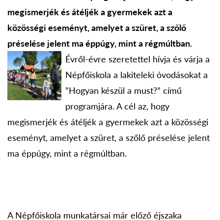
megismerjék és átéljék a gyermekek azt a
közösségi eseményt, amelyet a szüret, a szőlő
préselése jelent ma éppúgy, mint a régmúltban.
Évről-évre szeretettel hívja és várja a
Népfőiskola a lakiteleki óvodásokat a
”Hogyan készül a must?” című
programjára. A cél az, hogy
megismerjék és átéljék a gyermekek azt a közösségi
eseményt, amelyet a szüret, a szőlő préselése jelent
ma éppúgy, mint a régmúltban.
A Népfőiskola munkatársai már előző éjszaka