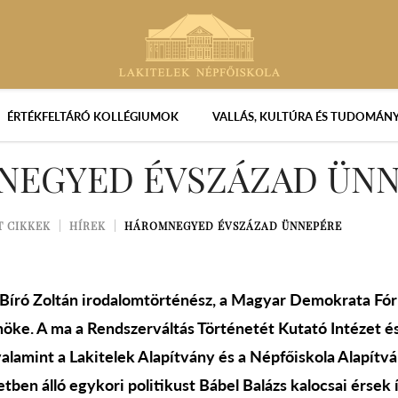
ÉRTÉKFELTÁRÓ KOLLÉGIUMOK
VALLÁS, KULTÚRA ÉS TUDOMÁN
EGYED ÉVSZÁZAD ÜNN
T CIKKEK
HÍREK
HÁROMNEGYED ÉVSZÁZAD ÜNNEPÉRE
Bíró Zoltán irodalomtörténész, a Magyar Demokrata Fóru
lnöke. A ma a Rendszerváltás Történetét Kutató Intézet 
valamint a Lakitelek Alapítvány és a Népfőiskola Alapítv
etben álló egykori politikust Bábel Balázs kalocsai érsek 