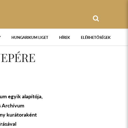
Y
HUNGARIKUM LIGET
HÍREK
ELÉRHETŐSÉGEK
EPÉRE
m egyik alapítója,
és Archívum
ány kurátoraként
írásával