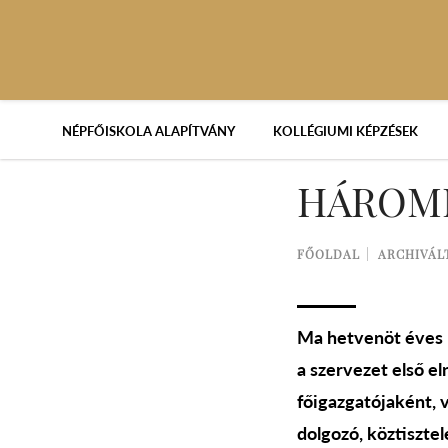
NÉPFŐISKOLA ALAPÍTVÁNY
KOLLÉGIUMI KÉPZÉSEK
HÁROMN
FŐOLDAL
ARCHIVÁL
Ma hetvenöt éves 
a szervezet első e
főigazgatójaként, 
dolgozó, köztisztel