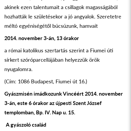
akinek ezen talentumait a csillagok magasságából
hozhatták le születésekor a jó angyalok. Szeretetre
méltó egyéniségétől búcsúzunk, hamvait
2014. november 3-án, 13 órakor
a római katolikus szertartás szerint a Fiumei úti
sírkert szóróparcellájában helyezzük örök
nyugalomra.
(Cím: 1086 Budapest, Fiumei út 16.)
Gyászmisén imádkozunk Vincéért 2014. november
3-án, este 6 órakor az újpesti Szent József
templomban, Bp. IV. Nap u. 15.
A gyászoló család