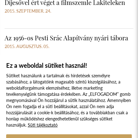
Díjesővel ért véget a filmszemle Lakiteleken
2015. SZEPTEMBER. 24.
Az 1956-os Pesti Srác Alapítvány nyári tábora
2015. AUGUSZTUS. 05.
Ez a weboldal sütiket használ!
Sütiket használunk a tartalmak és hirdetések személyre
szabásához, a látogatóink magasabb szintű kiszolgálásához, a
weboldalforgalmunk elemzéséhez, illetve marketing
tevékenységünk támogatása érdekében. Az „ELFOGADOM” gomb
megnyomásával Ön hozzájárul a sütik használatához. Amennyiben
Süti szabályzat
Adatvédelmi nyilatkozat
Ön nem fogadja el a süti beállításokat, azzal Ön nem adja
hozzájárulását a cookie-k beállításához, és a továbbiakban csak a
Jogi nyilatkozat
honlap működéshez elengedhetetlenül szükséges sütiket
használjuk.
Süti tájékoztató
© 2017 - 2026 NÉPFŐISKOLA ALAPÍTVÁNY, LAKITELEK. MINDEN JOG
FENNTARTVA.
DESIGNED & POWERED BY
POSITIVE ADAMSKY